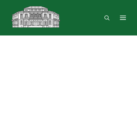
Mus rasite
Renginiai, parodos
Vartotojo registracija
VPN ir bevielis ryšys
Laisvalaikio erdvė
Skulptūra „Žygimantas ir Barbora“
Dokumentų skolinimas
Leidinių paieška ir užsakymas
Išduotis į namus
Month: birželio 2023
Skolinimas iš Lietuvos ir užsienio bibliotekų
Bibliometrinės paslaugos
Bibliografinės paslaugos
Dokumentų kopijavimas
Knygrišystės ir restauravimo paslaugos