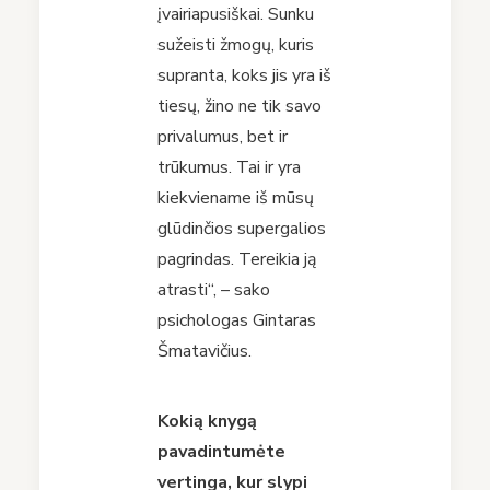
įvairiapusiškai. Sunku
sužeisti žmogų, kuris
supranta, koks jis yra iš
tiesų, žino ne tik savo
privalumus, bet ir
trūkumus. Tai ir yra
kiekviename iš mūsų
glūdinčios supergalios
pagrindas. Tereikia ją
atrasti“, – sako
psichologas Gintaras
Šmatavičius.
Kokią knygą
pavadintumėt
e
vertinga, kur slypi