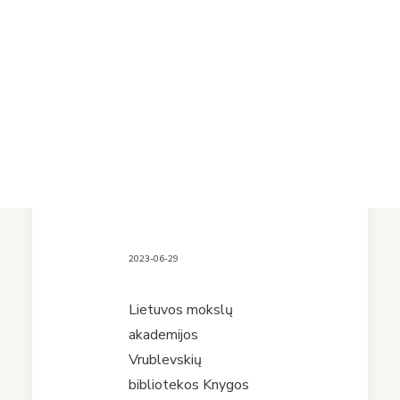
missiones:
Projektai
Vykdomi projektai
Jėzuitų misijos
Įvykdyti projektai
Asmens duomenų apsauga
supratimas
Nuorodos
Bibliotekos istorija
per amžius“
2023-06-29
Lietuvos mokslų
akademijos
Vrublevskių
bibliotekos Knygos