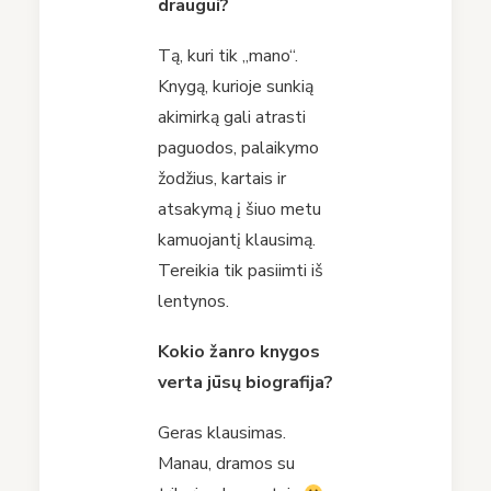
draugui?
Tą, kuri tik „mano“.
Knygą, kurioje sunkią
akimirką gali atrasti
paguodos, palaikymo
žodžius, kartais ir
atsakymą į šiuo metu
kamuojantį klausimą.
Tereikia tik pasiimti iš
lentynos.
K
okio žanro knygos
verta
jūsų biografija
?
Geras klausimas.
Manau, dramos su