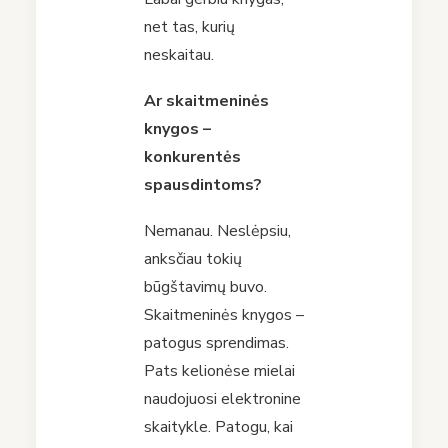
net tas, kurių
neskaitau.
Ar skaitmeninės
knygos –
konkurentė
s
spausdintoms?
Nemanau. Neslėpsiu,
anksčiau tokių
būgštavimų buvo.
Skaitmeninės knygos –
patogus sprendimas.
Pats kelionėse mielai
naudojuosi elektronine
skaitykle. Patogu, kai