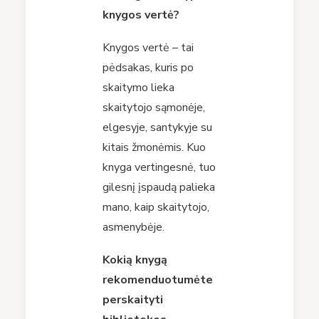
knygos vertė
?
Knygos vertė – tai
pėdsakas, kuris po
skaitymo lieka
skaitytojo sąmonėje,
elgesyje, santykyje su
kitais žmonėmis. Kuo
knyga vertingesnė, tuo
gilesnį įspaudą palieka
mano, kaip skaitytojo,
asmenybėje.
Kokią knygą
rekomenduotumė
t
e
perskaityti