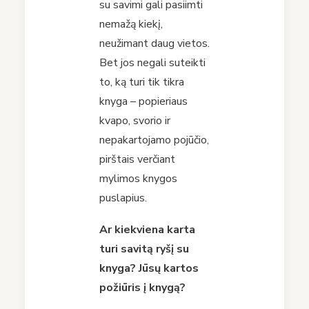
su savimi gali pasiimti
nemažą kiekį,
neužimant daug vietos.
Bet jos negali suteikti
to, ką turi tik tikra
knyga – popieriaus
kvapo, svorio ir
nepakartojamo pojūčio,
pirštais verčiant
mylimos knygos
puslapius.
Ar kiekviena karta
turi savitą
ry
šį
su
knyga? J
ūsų
kartos
po
žiū
ris
į knygą
?