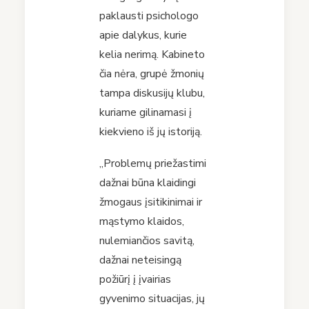
paklausti psichologo
apie dalykus, kurie
kelia nerimą. Kabineto
čia nėra, grupė žmonių
tampa diskusijų klubu,
kuriame gilinamasi į
kiekvieno iš jų istoriją.
„Problemų priežastimi
dažnai būna klaidingi
žmogaus įsitikinimai ir
mąstymo klaidos,
nulemiančios savitą,
dažnai neteisingą
požiūrį į įvairias
gyvenimo situacijas, jų