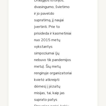
Draugijos istorijos,
dvasingumo, švietimo
ir jo paveldo
supratimą, jį naujai
įvertinti. Prie to
prisideda ir kasmetiniai
nuo 2015 metų
vykstantys
simpoziumai (jų
nebuvo tik pandemijos
metu). Šių metų
renginyje organizatoriai
kvietė atkreipti
dėmesį į jėzuitų
misijas, tai, kaip jas
suprato patys