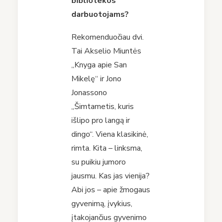
bibliotekos
darbuotojams?
Rekomenduočiau dvi.
Tai Akselio Miuntės
„Knyga apie San
Mikelę“ ir Jono
Jonassono
„Šimtametis, kuris
išlipo pro langą ir
dingo“. Viena klasikinė,
rimta. Kita – linksma,
su puikiu jumoro
jausmu. Kas jas vienija?
Abi jos – apie žmogaus
gyvenimą, įvykius,
įtakojančius gyvenimo