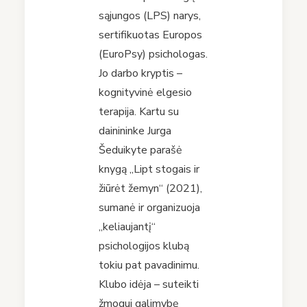
sąjungos (LPS) narys,
sertifikuotas Europos
(EuroPsy) psichologas.
Jo darbo kryptis –
kognityvinė elgesio
terapija. Kartu su
dainininke Jurga
Šeduikyte parašė
knygą „Lipt stogais ir
žiūrėt žemyn“ (2021),
sumanė ir organizuoja
„keliaujantį“
psichologijos klubą
tokiu pat pavadinimu.
Klubo idėja – suteikti
žmogui galimybę