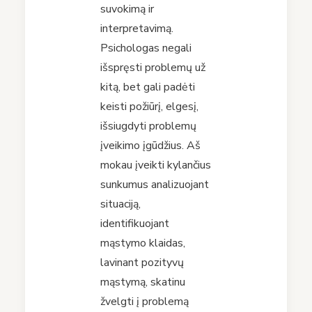
suvokimą ir
interpretavimą.
Psichologas negali
išspręsti problemų už
kitą, bet gali padėti
keisti požiūrį, elgesį,
išsiugdyti problemų
įveikimo įgūdžius. Aš
mokau įveikti kylančius
sunkumus analizuojant
situaciją,
identifikuojant
mąstymo klaidas,
lavinant pozityvų
mąstymą, skatinu
žvelgti į problemą