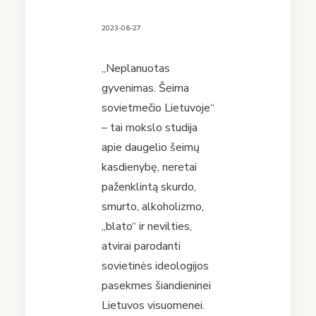
2023-06-27
„Neplanuotas
gyvenimas. Šeima
sovietmečio Lietuvoje“
– tai mokslo studija
apie daugelio šeimų
kasdienybę, neretai
paženklintą skurdo,
smurto, alkoholizmo,
„blato“ ir nevilties,
atvirai parodanti
sovietinės ideologijos
pasekmes šiandieninei
Lietuvos visuomenei.