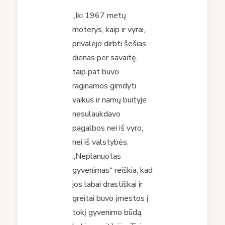
„Iki 1967 metų
moterys, kaip ir vyrai,
privalėjo dirbti šešias
dienas per savaitę,
taip pat buvo
raginamos gimdyti
vaikus ir namų buityje
nesulaukdavo
pagalbos nei iš vyro,
nei iš valstybės.
„Neplanuotas
gyvenimas“ reiškia, kad
jos labai drastiškai ir
greitai buvo įmestos į
tokį gyvenimo būdą,