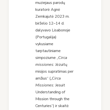
muziejaus parodų
kuratorė Agnė
Zemkajutė 2023 m.
birželio 12–14 d.
dalyvavo Lisabonoje
(Portugalija)
vykusiame
tarptautiniame
simpoziume „
Circa
missiones:
Jėzuitų
misijos supratimas per
amžius“ (
„Circa
Missiones:
Jesuit
Understanding of
Mission through the
Centuries“) ir skaitė