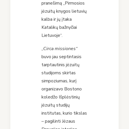
pranešimą „Pirmosios
jėzuitų knygos lietuvių
kalba ir jų įtaka
Katalikų bažnyčiai
Lietuvoje“.
„
Circa missiones“
buvo jau septintasis
tarptautinis jėzuitų
studijoms skirtas
simpoziumas, kurį
organizavo Bostono
koledžo Išplėstinių
jėzuitų studijų
institutas, kurio tikslas
– pagilinti Jėzaus