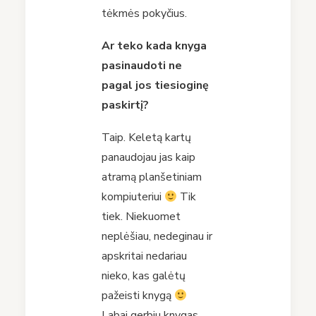
tėkmės pokyčius.
Ar teko kada knyga
pasinaudoti ne
pagal jos tiesioginę
paskirtį
?
Taip. Keletą kartų
panaudojau jas kaip
atramą planšetiniam
kompiuteriui
Tik
tiek. Niekuomet
neplėšiau, nedeginau ir
apskritai nedariau
nieko, kas galėtų
pažeisti knygą
Labai gerbiu knygas,