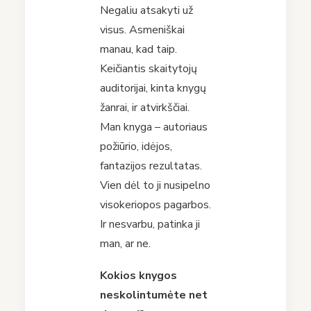
Negaliu atsakyti už
visus. Asmeniškai
manau, kad taip.
Keičiantis skaitytojų
auditorijai, kinta knygų
žanrai, ir atvirkščiai.
Man knyga – autoriaus
požiūrio, idėjos,
fantazijos rezultatas.
Vien dėl to ji nusipelno
visokeriopos pagarbos.
Ir nesvarbu, patinka ji
man, ar ne.
Kokios knygos
neskolintumė
t
e
net