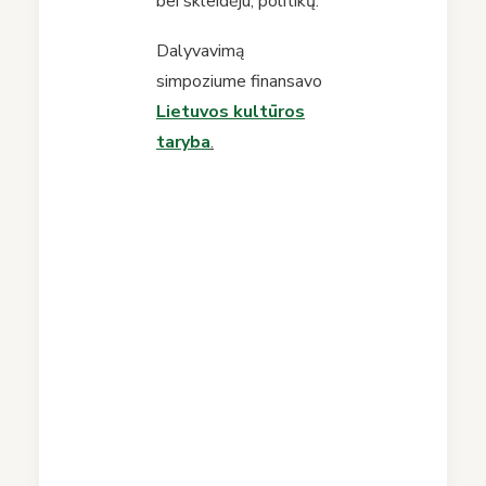
bei skleidėju, politikų.
Dalyvavimą
simpoziume finansavo
Lietuvos kultūros
taryba
.