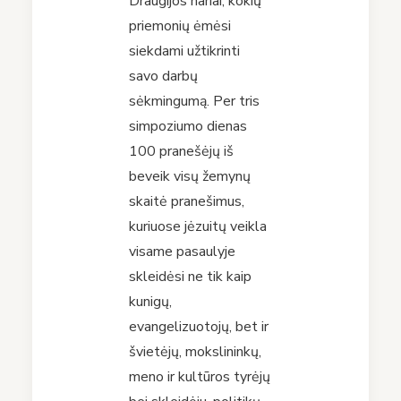
Draugijos nariai, kokių
priemonių ėmėsi
siekdami užtikrinti
savo darbų
sėkmingumą. Per tris
simpoziumo dienas
100 pranešėjų iš
beveik visų žemynų
skaitė pranešimus,
kuriuose jėzuitų veikla
visame pasaulyje
skleidėsi ne tik kaip
kunigų,
evangelizuotojų, bet ir
švietėjų, mokslininkų,
meno ir kultūros tyrėjų