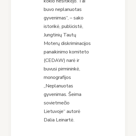
kokio nesitikėjo. Tai
buvo neplanuotas
gyvenimas“, – sako
istorikė, publicistė,
Jungtinių Tautų
Moterų diskriminacijos
panaikinimo komiteto
(CEDAW) narė ir
buvusi pirmininkė,
monografijos
„Neplanuotas
gyvenimas. Šeima
sovietmečio
Lietuvoje“ autorė
Dalia Leinartė.