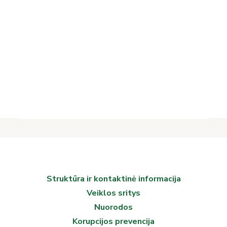
Projektai
PERSONALINĖS
Vykdomi projektai
BIBLIOGRAFIJOS RODYKLĖS
Įvykdyti projektai
SUDARYMAS
Asmens duomenų apsauga
Nuorodos
Bibliotekos istorija
BIBLIOGRAFINĖS MEDŽIAGOS
REDAGAVIMAS
Struktūra ir kontaktinė informacija
Veiklos sritys
Nuorodos
Korupcijos prevencija