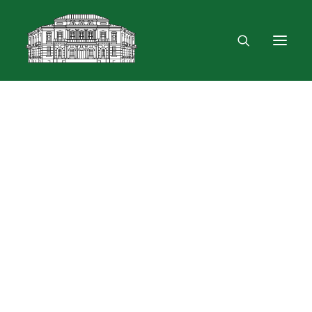
Mus rasite
Renginiai, parodos
Vartotojo registracija
VPN ir bevielis ryšys
Laisvalaikio erdvė
Skulptūra „Žygimantas ir Barbora“
Dokumentų skolinimas
Leidinių paieška ir užsakymas
Išduotis į namus
Skolinimas iš Lietuvos ir užsienio bibliotekų
Bibliometrinės paslaugos
Bibliografinės paslaugos
Dokumentų kopijavimas
Knygrišystės ir restauravimo paslaugos