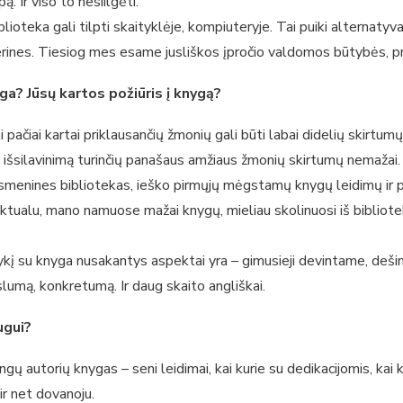
 Ir viso to nesiilgėti.
ioteka gali tilpti skaityklėje, kompiuteryje. Tai puiki alternatyva
rines. Tiesiog mes esame jusliškos įpročio valdomos būtybės, pri
yga? Jūsų kartos požiūris į knygą?
pačiai kartai priklausančių žmonių gali būti labai didelių skirtumų, 
išsilavinimą turinčių panašaus amžiaus žmonių skirtumų nemažai
smenines bibliotekas, ieško pirmųjų mėgstamų knygų leidimų ir pan
aktualu, mano namuose mažai knygų, mieliau skolinuosi iš bibliot
ntykį su knyga nusakantys aspektai yra – gimusieji devintame, d
slumą, konkretumą. Ir daug skaito angliškai.
ugui?
gų autorių knygas – seni leidimai, kai kurie su dedikacijomis, kai
ir net dovanoju.