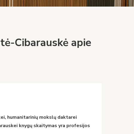
aitė-Cibarauskė apie
ikei, humanitarinių mokslų daktarei
barauskei knygų skaitymas yra profesijos