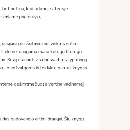
, bet netikiu, kad artimoje ateityje
sirišame prie dalykų.
susijusių su išsilavinimu, veiklos sritimi,
. Tarkime, dauguma mano kolegų filologų,
. Kitaip tariant, vis dar svarbu tą ypatingą
ekų, o apžvalgoms iš leidyklų gautas knygas
ešimtame dešimtmečiuose vertina vadinamąjį
 kurias padovanojo artimi draugai. Šių knygų