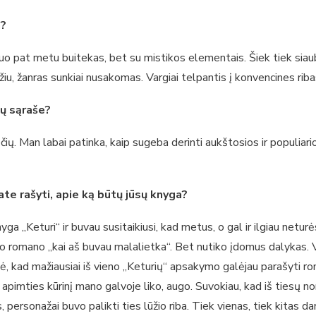
a?
uo pat metu buitekas, bet su mistikos elementais. Šiek tiek siaubo
u, žanras sunkiai nusakomas. Vargiai telpantis į konvencines riba
ių sąraše?
ų. Man labai patinka, kaip sugeba derinti aukštosios ir populiario
te rašyti, apie ką būtų jūsų knyga?
Keturi“ ir buvau susitaikiusi, kad metus, o gal ir ilgiau neturėsi
 ir po romano „kai aš buvau malalietka“. Bet nutiko įdomus dalykas
minė, kad mažiausiai iš vieno „Keturių“ apsakymo galėjau parašyti
pimties kūrinį mano galvoje liko, augo. Suvokiau, kad iš tiesų noriu 
rsonažai buvo palikti ties lūžio riba. Tiek vienas, tiek kitas dar tur