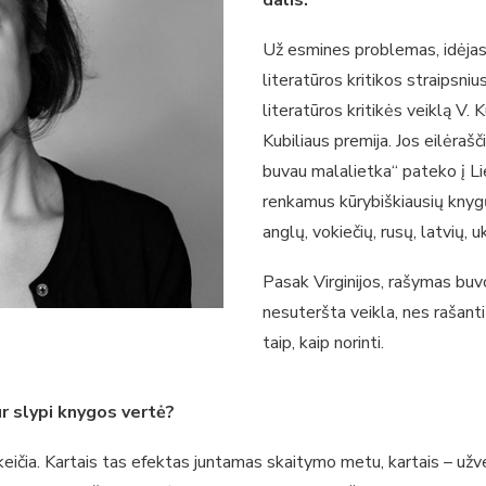
dalis.
Už esmines problemas, idėjas k
literatūros kritikos straipsnius 
literatūros kritikės veiklą V.
Kubiliaus premija. Jos eilėrašč
buvau malalietka“ pateko į Lie
renkamus kūrybiškiausių knygų
anglų, vokiečių, rusų, latvių, u
Pasak Virginijos, rašymas buvo
nesuteršta veikla, nes rašanti 
taip, kaip norinti.
r slypi knygos vertė?
eičia. Kartais tas efektas juntamas skaitymo metu, kartais – užve