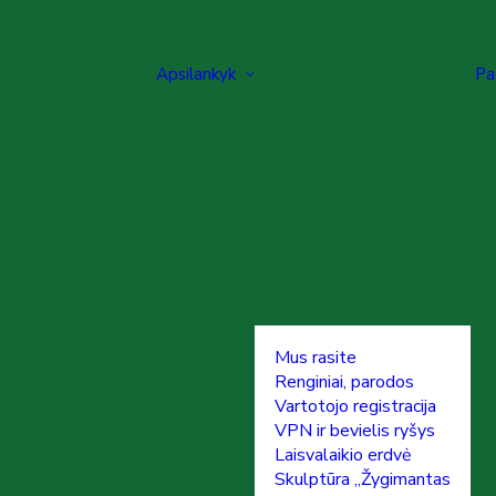
Apsilankyk
Pa
Mus rasite
Renginiai, parodos
Vartotojo registracija
VPN ir bevielis ryšys
Laisvalaikio erdvė
Skulptūra „Žygimantas