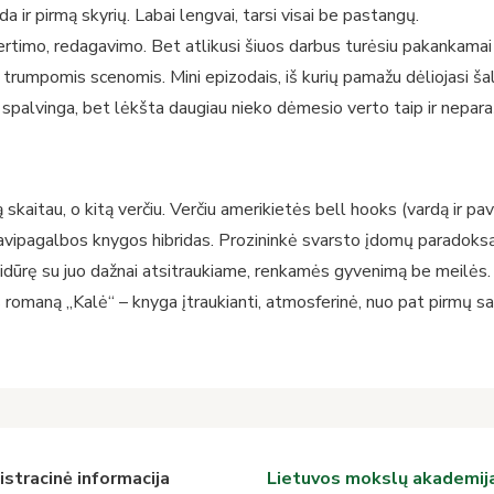
da ir pirmą skyrių. Labai lengvai, tarsi visai be pastangų.
vertimo, redagavimo. Bet atlikusi šiuos darbus turėsiu pakankamai pi
u trumpomis scenomis. Mini epizodais, iš kurių pamažu dėliojasi ša
 ir spalvinga, bet lėkšta daugiau nieko dėmesio verto taip ir nepa
 skaitau, o kitą verčiu. Verčiu amerikietės bell hooks (vardą ir pa
 savipagalbos knygos hibridas. Prozininkė svarsto įdomų paradoksą
idūrę su juo dažnai atsitraukiame, renkamės gyvenimą be meilės.
 romaną „Kalė“ – knyga įtraukianti, atmosferinė, nuo pat pirmų sa
stracinė informacija
Lietuvos mokslų akademij