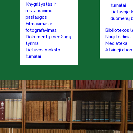
Knygrišystės ir
žurnalai
restauravimo
Lietuvoje 
paslaugos
duomenų 
Filmavimas ir
fotografavimas
Bibliotekos le
Dokumentų medžiagų
Nauji leidiniai
tyrimai
Mediateka
Lietuvos mokslo
Atvirieji duo
žurnalai