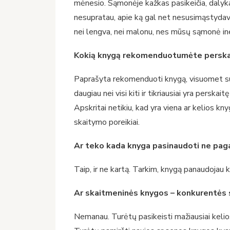
mėnesio. Sąmonėje kažkas pasikeičia, dalykai
nesupratau, apie ką gal net nesusimąstydava
nei lengva, nei malonu, nes mūsų sąmonė iner
Kokią knygą rekomenduotumėte perskai
Paprašyta rekomenduoti knygą, visuomet sutri
daugiau nei visi kiti ir tikriausiai yra perska
Apskritai netikiu, kad yra viena ar kelios kny
skaitymo poreikiai.
Ar teko kada knyga pasinaudoti ne pagal
Taip, ir ne kartą. Tarkim, knygą panaudojau ka
Ar skaitmeninės knygos – konkurentės
Nemanau. Turėtų pasikeisti mažiausiai kelios