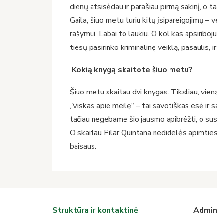
dienų atsisėdau ir parašiau pirmą sakinį, o ta
Gaila, šiuo metu turiu kitų įsipareigojimų – 
rašymui. Labai to laukiu. O kol kas apsiriboj
tiesų pasirinko kriminalinę veiklą, pasaulis,
Kokią knygą skaitote šiuo metu?
Šiuo metu skaitau dvi knygas. Tiksliau, vieną
„Viskas apie meilę“ – tai savotiškas esė ir
tačiau negebame šio jausmo apibrėžti, o sus
O skaitau Pilar Quintana nedidelės apimties
baisaus.
Struktūra ir kontaktinė
Admini