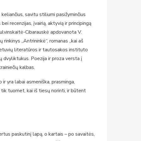
eliančius, savitu stiliumi pasižyminčius
bei recenzijas, įvairią, aktyvią ir principingą
 Kulvinskaitė-Cibarauskė apdovanota V.
ių rinkinys „Antrininkė“, romanas „kai aš
tuvių literatūros ir tautosakos instituto
 dvyliktukus. Poezija ir proza versta į
krainiečių kalbas.
 ir yra labai asmeniška, prasminga,
tik tuomet, kai iš tiesų norinti, ir būtent
rtus paskutinį lapą, o kartais – po savaitės,