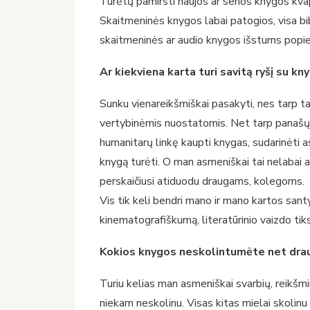
Turėtų pamiršti naujos ar senos knygos kvapą.
Skaitmeninės knygos labai patogios, visa bibl
skaitmeninės ar audio knygos išstums popie
Ar kiekviena karta turi savitą ryšį su kn
Sunku vienareikšmiškai pasakyti, nes tarp tai 
vertybinėmis nuostatomis. Net tarp panašų 
humanitarų linkę kaupti knygas, sudarinėti a
knygą turėti. O man asmeniškai tai nelabai 
perskaičiusi atiduodu draugams, kolegoms.
Vis tik keli bendri mano ir mano kartos sa
kinematografiškumą, literatūrinio vaizdo tik
Kokios knygos neskolintumėte net dra
Turiu kelias man asmeniškai svarbių, reikšmin
niekam neskolinu. Visas kitas mielai skolinu 