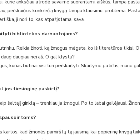
, kurie anksčiau atrodė savaime suprantami, aiškūs, tampa paslaptin
u, perskaičius konkrečią knygą tampa klausimu, problema. Paslap
tiška, ji nori to, kas atpažįstama, sava.
tyti bibliotekos darbuotojams?
nku. Reikia žinoti, ką žmogus mėgsta, ko iš literatūros tikisi. O
itę daug daugiau nei aš. O gal klystu?
gos, kurias būtinai visi turi perskaityti. Skaitymo patirtis, mano g
 jos tiesioginę paskirtį?
ip šaltąjį ginklą – trenkiau ja žmogui. Po to labai gailėjausi. Žino
 spausdintoms?
 kartos, kad žmonės pamirštų tą jausmą, kai popierinę knygą laikai 