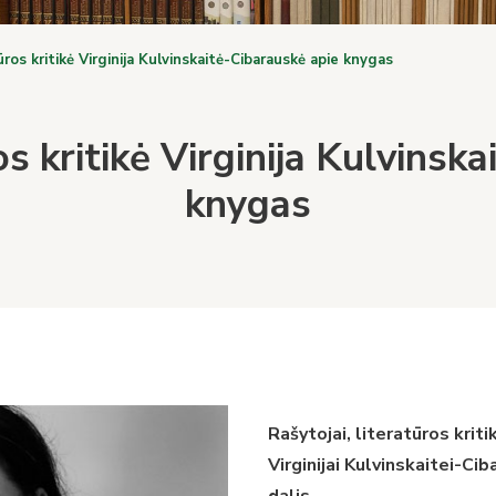
ūros kritikė Virginija Kulvinskaitė-Cibarauskė apie knygas
os kritikė Virginija Kulvinsk
knygas
Rašytojai, literatūros krit
Virginijai Kulvinskaitei-Ci