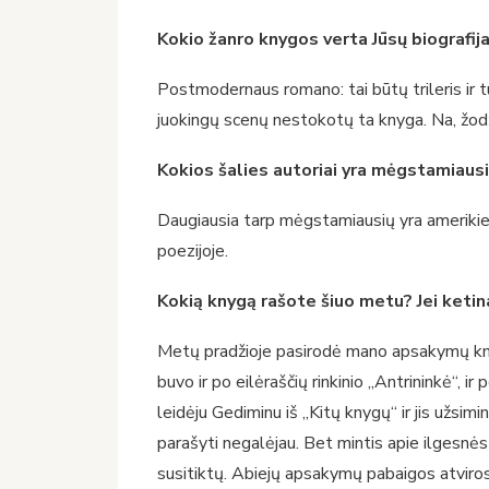
Kokio žanro knygos verta Jūsų biografij
Postmodernaus romano: tai būtų trileris ir t
juokingų scenų nestokotų ta knyga. Na, žodži
Kokios šalies autoriai yra mėgstamiaus
Daugiausia tarp mėgstamiausių yra amerikieči
poezijoje.
Kokią knygą rašote šiuo metu? Jei ketina
Metų pradžioje pasirodė mano apsakymų knyga „
buvo ir po eilėraščių rinkinio „Antrininkė“,
leidėju Gediminu iš „Kitų knygų“ ir jis užsi
parašyti negalėjau. Bet mintis apie ilgesnės a
susitiktų. Abiejų apsakymų pabaigos atviros, pe