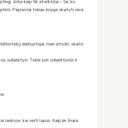
gi. Arba kaip tik atvirkščiai – tai, ko
timi. Paprastai tokias knyga skaityti nėra
 bibliotekų darbuotojai, man atrodo, skaito
alva, subjektyvi. Tokie pat subjektyvūs ir
ma.
rankose, kai verti lapus. Kaip jie šnara.