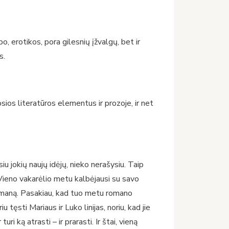
, erotikos, pora gilesnių įžvalgų, bet ir
s.
sios literatūros elementus ir prozoje, ir net
u jokių naujų idėjų, nieko nerašysiu. Taip
. Vieno vakarėlio metu kalbėjausi su savo
 romaną. Pasakiau, kad tuo metu romano
tęsti Mariaus ir Luko linijas, noriu, kad jie
i ką atrasti – ir prarasti. Ir štai, vieną