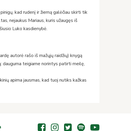
nigų, kad rudenį ir žiemą galėčiau skirti tik
ltas, nejaukus Mariaus, kuris užaugęs iš
rašiusio Luko kasdienybė.
vardę autorė rašo iš mažųjų raidžių) knygą
: dauguma teigiame norintys patirti meilę,
kinių apima jausmas, kad tuoj nutiks kažkas
a