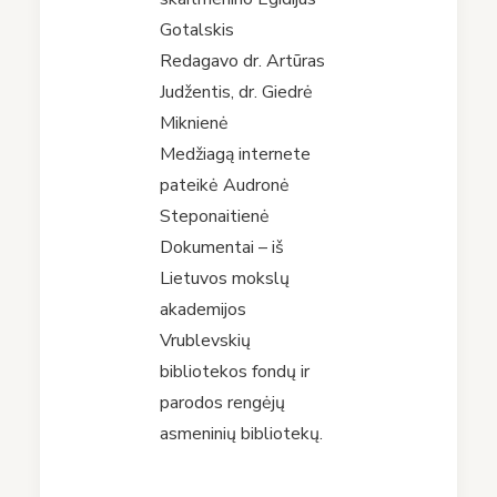
Gotalskis
Redagavo dr. Artūras
Judžentis, dr. Giedrė
Miknienė
Medžiagą internete
pateikė Audronė
Steponaitienė
Dokumentai – iš
Lietuvos mokslų
akademijos
Vrublevskių
bibliotekos fondų ir
parodos rengėjų
asmeninių bibliotekų.