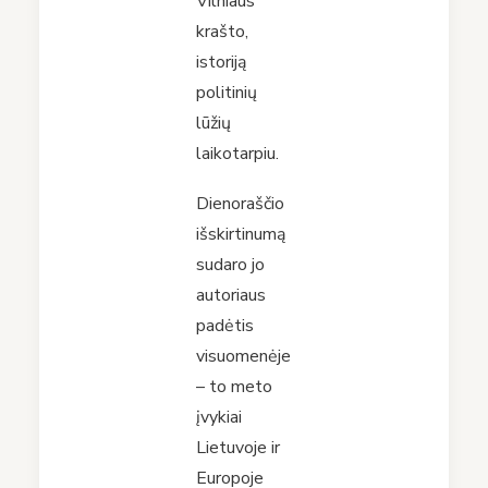
Vilniaus
krašto,
istoriją
politinių
lūžių
laikotarpiu.
Dienoraščio
išskirtinumą
sudaro jo
autoriaus
padėtis
visuomenėje
– to meto
įvykiai
Lietuvoje ir
Europoje