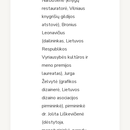
Narbutienė (knygų
restauratorė, Vilniaus
knygrišių gildijos
atstovė), Bronius
Leonavičius
(dailininkas, Lietuvos
Respublikos
Vyriausybės kultūros ir
meno premijos
laureatas), Jurga
Želvytė (grafikos
dizainerė, Lietuvos
dizaino asociacijos
pirmininkė), pirmininkė
dr. Jolita Liškevičienė
(dėstytoja,