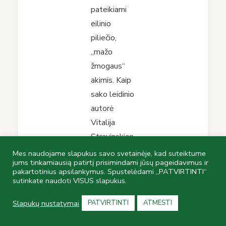
pateikiami
eilinio
piliečio,
„mažo
žmogaus“
akimis. Kaip
sako leidinio
autorė
Vitalija
Stravinskien
ė, tokio
Mes naudojame slapukus savo svetainėje, kad suteiktume
jums tinkamiausią patirtį prisimindami jūsų pageidavimus ir
žvilgsnio ir
pakartotinius apsilankymus. Spustelėdami „PATVIRTINTI“
trūksta
sutinkate naudoti VISUS slapukus.
kitiems anų
Slapukų nustatymai
PATVIRTINTI
ATMESTI
laikų
šaltiniams ir