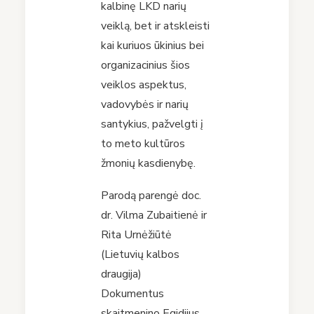
kalbinę LKD narių
veiklą, bet ir atskleisti
kai kuriuos ūkinius bei
organizacinius šios
veiklos aspektus,
vadovybės ir narių
santykius, pažvelgti į
to meto kultūros
žmonių kasdienybę.
Parodą parengė doc.
dr. Vilma Zubaitienė ir
Rita Urnėžiūtė
(Lietuvių kalbos
draugija)
Dokumentus
skaitmenino Egidijus