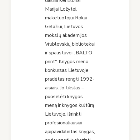
dailininkei Elonai
Marijai Ložytei,
maketuotojui Rokui
Gelažiui, Lietuvos
mokslų akademijos
Vrublevskių bibliotekai
ir spaustuvei „BALTO
print“. Knygos meno
konkursas Lietuvoje
pradėtas rengti 1992-
aisiais. Jo tikslas –
puoselėti knygos
meną ir knygos kultūrą
Lietuvoje, išrinkti
profesionaliausiai
apipavidalintas knygas,