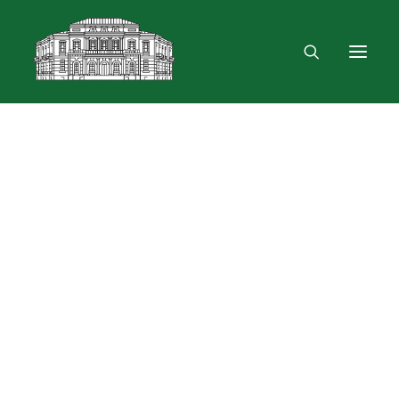
Mus rasite
Renginiai, parodos
Vartotojo registracija
VPN ir bevielis ryšys
Laisvalaikio erdvė
Skulptūra „Žygimantas ir Barbora“
Dokumentų skolinimas
Leidinių paieška ir užsakymas
Išduotis į namus
Month: vasario 2026
Skolinimas iš Lietuvos ir užsienio bibliotekų
Bibliometrinės paslaugos
Bibliografinės paslaugos
Dokumentų kopijavimas
Knygrišystės ir restauravimo paslaugos