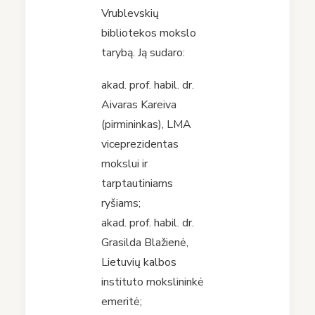
Vrublevskių
bibliotekos mokslo
tarybą. Ją sudaro:
akad. prof. habil. dr.
Aivaras Kareiva
(pirmininkas), LMA
viceprezidentas
mokslui ir
tarptautiniams
ryšiams;
akad. prof. habil. dr.
Grasilda Blažienė,
Lietuvių kalbos
instituto mokslininkė
emeritė;