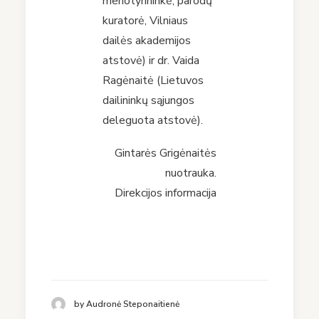
menotyrininkė, parodų
kuratorė, Vilniaus
dailės akademijos
atstovė) ir dr. Vaida
Ragėnaitė (Lietuvos
dailininkų sąjungos
deleguota atstovė).
Gintarės Grigėnaitės
nuotrauka.
Direkcijos informacija
by Audronė Steponaitienė