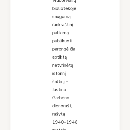
Vrublevskių
bibliotekoje
saugomą
rankraštinį
palikimą,
publikuoti
parengė čia
aptiktą
netyrinėtą
istorinį
šaltinį –
Justino
Garbėno
dienoraštį,
rašytą
1940⁠–⁠1946