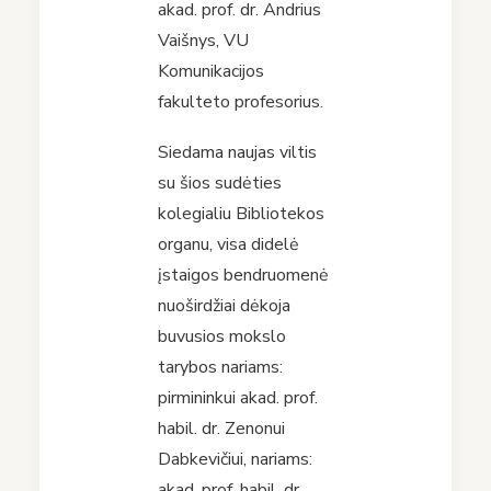
akad. prof. dr. Andrius
Vaišnys, VU
Komunikacijos
fakulteto profesorius.
Siedama naujas viltis
su šios sudėties
kolegialiu Bibliotekos
organu, visa didelė
įstaigos bendruomenė
nuoširdžiai dėkoja
buvusios mokslo
tarybos nariams:
pirmininkui akad. prof.
habil. dr. Zenonui
Dabkevičiui, nariams:
akad. prof. habil. dr.