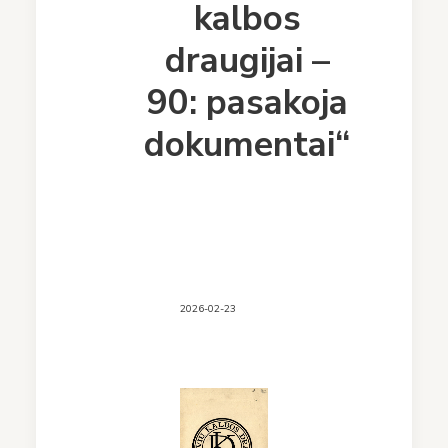
kalbos
draugijai –
90: pasakoja
dokumentai“
2026-02-23