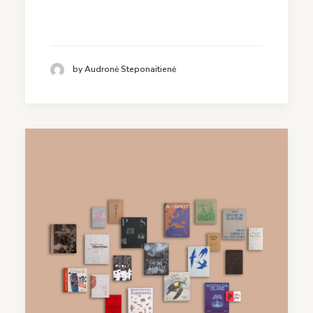
by Audronė Steponaitienė