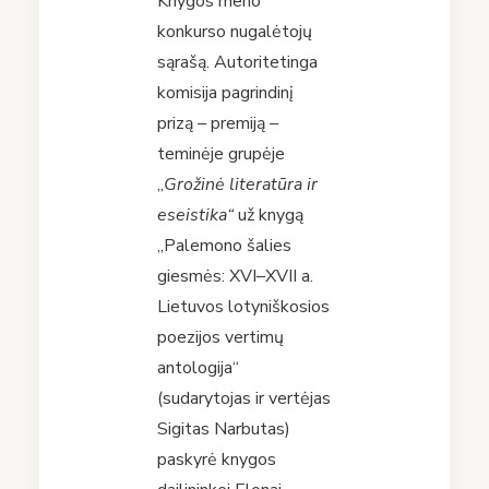
Knygos meno
konkurso nugalėtojų
sąrašą. Autoritetinga
komisija pagrindinį
prizą – premiją –
teminėje grupėje
„
Grožinė literatūra ir
eseistika“
už knygą
„Palemono šalies
giesmės: XVI–XVII a.
Lietuvos lotyniškosios
poezijos vertimų
antologija“
(sudarytojas ir vertėjas
Sigitas Narbutas)
paskyrė knygos