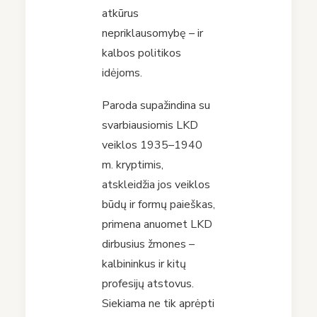
atkūrus
nepriklausomybę – ir
kalbos politikos
idėjoms.
Paroda supažindina su
svarbiausiomis LKD
veiklos 1935–1940
m. kryptimis,
atskleidžia jos veiklos
būdų ir formų paieškas,
primena anuomet LKD
dirbusius žmones –
kalbininkus ir kitų
profesijų atstovus.
Siekiama ne tik aprėpti