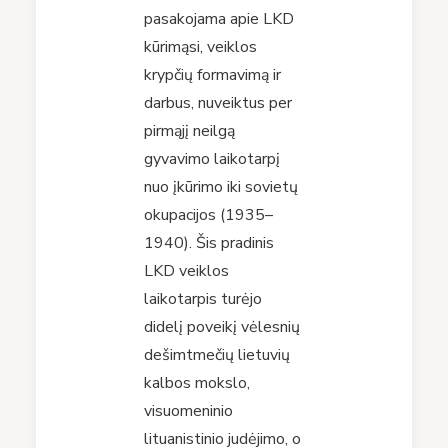
pasakojama apie LKD
kūrimąsi, veiklos
krypčių formavimą ir
darbus, nuveiktus per
pirmąjį neilgą
gyvavimo laikotarpį
nuo įkūrimo iki sovietų
okupacijos (1935–
1940). Šis pradinis
LKD veiklos
laikotarpis turėjo
didelį poveikį vėlesnių
dešimtmečių lietuvių
kalbos mokslo,
visuomeninio
lituanistinio judėjimo, o