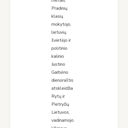
metais.
Pradinių
klasių
mokytojo,
lietuvių
švietėjo ir
politinio
kalinio
Justino
Garbėno
dienoraštis
atskleidžia
Rytų ir
Pietryčių
Lietuvos,
vadinamojo