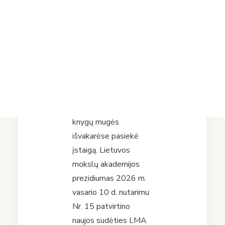
Projektai
taryba
Vykdomi projektai
Įvykdyti projektai
Asmens duomenų apsauga
Nuorodos
Bibliotekos istorija
Dar viena gera žinia
knygų mugės
išvakarėse pasiekė
įstaigą. Lietuvos
mokslų akademijos
prezidiumas 2026 m.
vasario 10 d. nutarimu
Nr. 15 patvirtino
naujos sudėties LMA