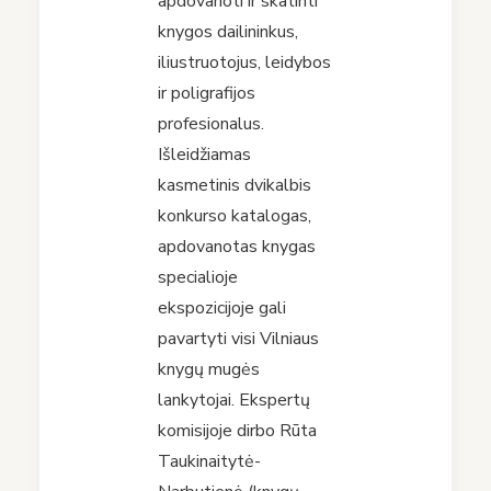
apdovanoti ir skatinti
knygos dailininkus,
iliustruotojus, leidybos
ir poligrafijos
profesionalus.
Išleidžiamas
kasmetinis dvikalbis
konkurso katalogas,
apdovanotas knygas
specialioje
ekspozicijoje gali
pavartyti visi Vilniaus
knygų mugės
lankytojai. Ekspertų
komisijoje dirbo Rūta
Taukinaitytė-