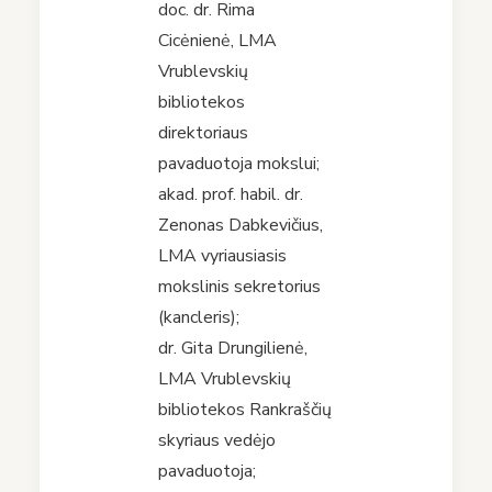
doc. dr. Rima
Cicėnienė, LMA
Vrublevskių
bibliotekos
direktoriaus
pavaduotoja mokslui;
akad. prof. habil. dr.
Zenonas Dabkevičius,
LMA vyriausiasis
mokslinis sekretorius
(kancleris);
dr. Gita Drungilienė,
LMA Vrublevskių
bibliotekos Rankraščių
skyriaus vedėjo
pavaduotoja;