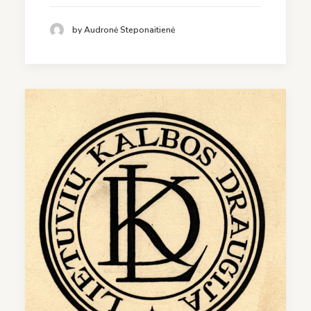
by Audronė Steponaitienė