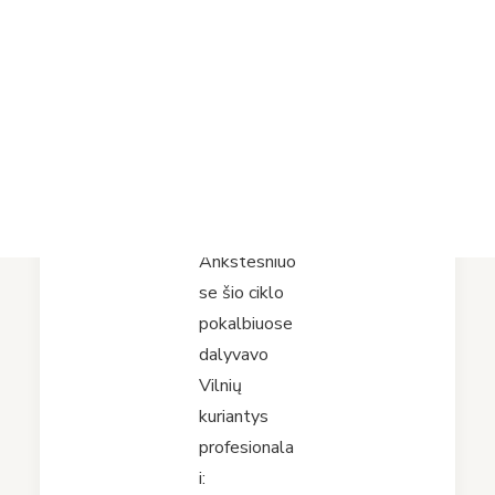
Projektai
ekspertų
Vykdomi projektai
Įvykdyti projektai
(8)
Asmens duomenų apsauga
Nuorodos
Bibliotekos istorija
2026-08-06
Ankstesniuo
se šio ciklo
pokalbiuose
dalyvavo
Vilnių
kuriantys
profesionala
i: