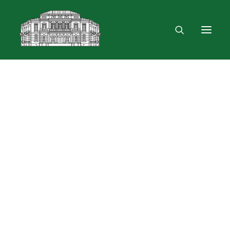
Mus rasite
Renginiai, parodos
Vartotojo registracija
VPN ir bevielis ryšys
Laisvalaikio erdvė
Skulptūra „Žygimantas ir Barbora“
Dokumentų skolinimas
Leidinių paieška ir užsakymas
Išduotis į namus
Audronė Steponaitienė
Skolinimas iš Lietuvos ir užsienio bibliotekų
Bibliometrinės paslaugos
Bibliografinės paslaugos
Dokumentų kopijavimas
Knygrišystės ir restauravimo paslaugos