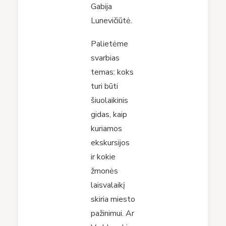
Gabija
Lunevičiūtė.
Palietėme
svarbias
temas: koks
turi būti
šiuolaikinis
gidas, kaip
kuriamos
ekskursijos
ir kokie
žmonės
laisvalaikį
skiria miesto
pažinimui. Ar