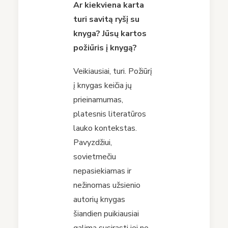
Ar kiekviena karta
turi savitą ryšį su
knyga? Jūsų kartos
požiūris į knygą?
Veikiausiai, turi. Požiūrį
į knygas keičia jų
prieinamumas,
platesnis literatūros
lauko kontekstas.
Pavyzdžiui,
sovietmečiu
nepasiekiamas ir
nežinomas užsienio
autorių knygas
šiandien puikiausiai