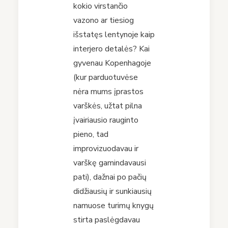
kokio virstančio
vazono ar tiesiog
išstatęs lentynoje kaip
interjero detalės? Kai
gyvenau Kopenhagoje
(kur parduotuvėse
nėra mums įprastos
varškės, užtat pilna
įvairiausio rauginto
pieno, tad
improvizuodavau ir
varškę gamindavausi
pati), dažnai po pačių
didžiausių ir sunkiausių
namuose turimų knygų
stirta paslėgdavau