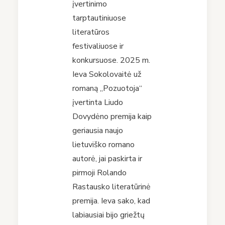
įvertinimo
tarptautiniuose
literatūros
festivaliuose ir
konkursuose. 2025 m.
Ieva Sokolovaitė už
romaną „Pozuotoja“
įvertinta Liudo
Dovydėno premija kaip
geriausia naujo
lietuviško romano
autorė, jai paskirta ir
pirmoji Rolando
Rastausko literatūrinė
premija. Ieva sako, kad
labiausiai bijo griežtų