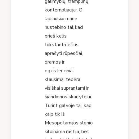
galimybių, tramplinų
kontempliacijai. O
labiausiai mane
nustebino tai, kad
prieš kelis
tūkstantmečius
aprašyti rūpesčiai,
dramos ir
egzistenciniai
klausimai tebėra
visiškai suprantami ir
šiandienos skaitytojui.
Turint galvoje tai, kad
kaip tik iš
Mesopotamijos slėnio
kildinama raštija, bet