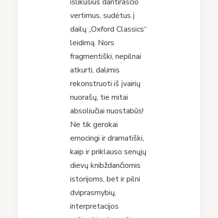
išlikusius dantiraščio
vertimus, sudėtus į
dailų „Oxford Classics“
leidimą. Nors
fragmentiški, nepilnai
atkurti, dalimis
rekonstruoti iš įvairių
nuorašų, tie mitai
absoliučiai nuostabūs!
Ne tik gerokai
emocingi ir dramatiški,
kaip ir priklauso senųjų
dievų knibždančiomis
istorijoms, bet ir pilni
dviprasmybių,
interpretacijos