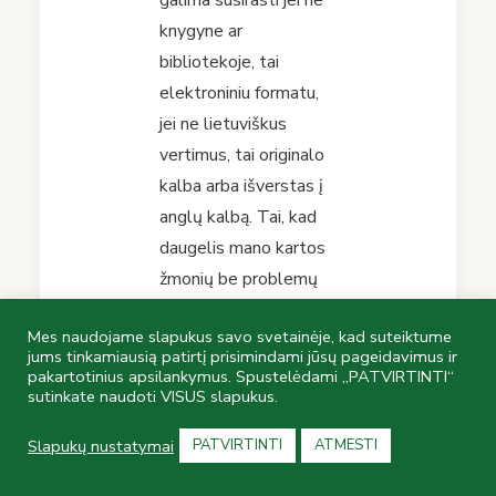
galima susirasti jei ne
knygyne ar
bibliotekoje, tai
elektroniniu formatu,
jei ne lietuviškus
vertimus, tai originalo
kalba arba išverstas į
anglų kalbą. Tai, kad
daugelis mano kartos
žmonių be problemų
skaito anglų kalba (o
Mes naudojame slapukus savo svetainėje, kad suteiktume
dažnai ir dar keliomis),
jums tinkamiausią patirtį prisimindami jūsų pageidavimus ir
ženkliai praplatina
pakartotinius apsilankymus. Spustelėdami „PATVIRTINTI“
sutinkate naudoti VISUS slapukus.
prieinamos literatūros
geografiją, ką jau
Slapukų nustatymai
PATVIRTINTI
ATMESTI
kalbėt apie nusiritusius