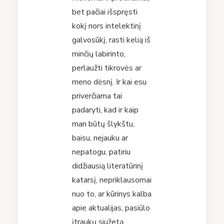
bet pačiai išspręsti
kokį nors intelektinį
galvosūkį, rasti kelią iš
minčių labirinto,
perlaužti tikrovės ar
meno dėsnį. Ir kai esu
priverčiama tai
padaryti, kad ir kaip
man būtų šlykštu,
baisu, nejauku ar
nepatogu, patiriu
didžiausią literatūrinį
katarsį, nepriklausomai
nuo to, ar kūrinys kalba
apie aktualijas, pasiūlo
įtraukų siužetą,