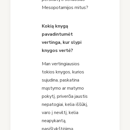
Mesopotamijos mitus?
Kokią knygą
pavadintumėt
vertinga, kur slypi
knygos vertė?
Man vertingiausios
tokios knygos, kurios
sujudina, paskatina
mąstymo ar matymo
pokytį, priverčia jaustis
nepatogiai, kelia iššūkį,
varo į neviltį, kelia
neapykantą,
pasišlykštėjimą,