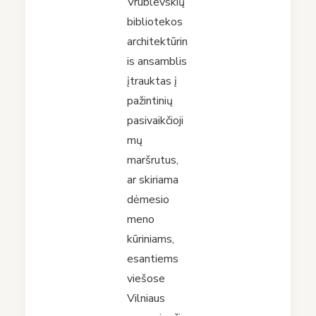
Vrublevskių
bibliotekos
architektūrin
is ansamblis
įtrauktas į
pažintinių
pasivaikčioji
mų
maršrutus,
ar skiriama
dėmesio
meno
kūriniams,
esantiems
viešose
Vilniaus