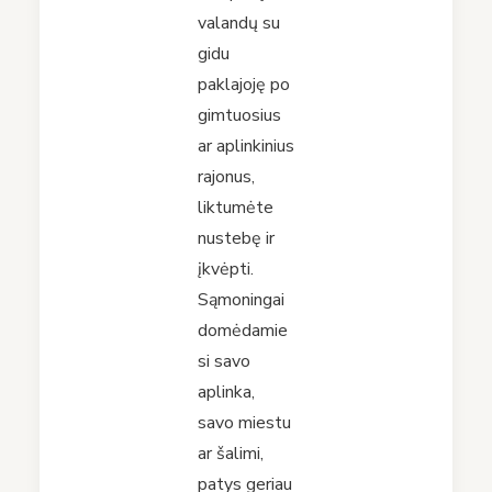
valandų su
gidu
paklajoję po
gimtuosius
ar aplinkinius
rajonus,
liktumėte
nustebę ir
įkvėpti.
Sąmoningai
domėdamie
si savo
aplinka,
savo miestu
ar šalimi,
patys geriau