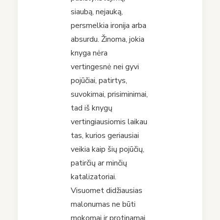
siaubą, nejauką,
persmelkia ironija arba
absurdu. Žinoma, jokia
knyga nėra
vertingesnė nei gyvi
pojūčiai, patirtys,
suvokimai, prisiminimai,
tad iš knygų
vertingiausiomis laikau
tas, kurios geriausiai
veikia kaip šių pojūčių,
patirčių ar minčių
katalizatoriai.
Visuomet didžiausias
malonumas ne būti
mokomai ir protinamai,