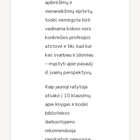
apibrėžimų ir
vienareikšmių epitetų,
todėl nemėgsta būti
vadinama kokios nors
konkrečios profesijos
atstove ir tiki, kad kur
kas svarbiau ir įdomiau
– mąstyti apie pasaulį
iš įvairių perspektyvų.
Kaip jaunoji rašytoja
atsakė į 10 klausimų
apie knygas ir kodėl
bibliotekos
darbuotojams
rekomenduoja
perskaityti senuosius