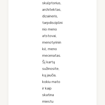
skulptorius,
architektas,
dizaineris,
tarpdisciplini
nio meno
atstovai,
menotyrinin
kė, meno
mecenatas.
Šį kartą
sužinosite,
ką jaučia,
kokiu mato
ir kaip
skatina
miestu