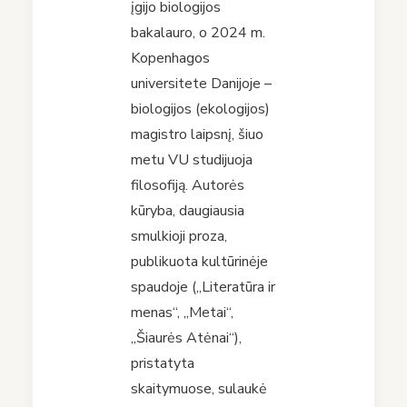
įgijo biologijos
bakalauro, o 2024 m.
Kopenhagos
universitete Danijoje –
biologijos (ekologijos)
magistro laipsnį, šiuo
metu VU studijuoja
filosofiją. Autorės
kūryba, daugiausia
smulkioji proza,
publikuota kultūrinėje
spaudoje („Literatūra ir
menas“, „Metai“,
„Šiaurės Atėnai“),
pristatyta
skaitymuose, sulaukė