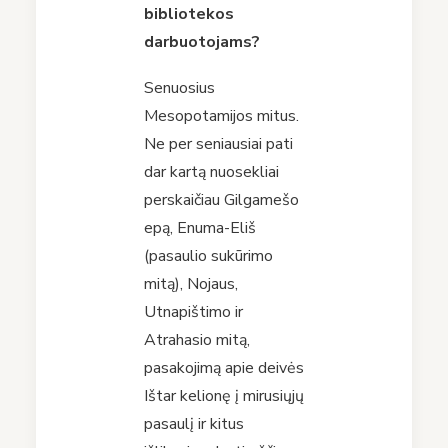
bibliotekos
darbuotojams?
Senuosius
Mesopotamijos mitus.
Ne per seniausiai pati
dar kartą nuosekliai
perskaičiau Gilgamešo
epą, Enuma-Eliš
(pasaulio sukūrimo
mitą), Nojaus,
Utnapištimo ir
Atrahasio mitą,
pasakojimą apie deivės
Ištar kelionę į mirusiųjų
pasaulį ir kitus