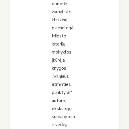
domėtis
žurnalistė,
klinikinė
psichologė,
Miesto
istorijų
mokyklos
įkūrėja,
knygos
„Vilniaus
atminties
punktyrai“
autorė,
ekskursijų
sumanytoja
ir vedėja