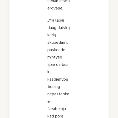
senamiesčio
erdvėse.
„Yra labai
daug dalykų,
kurių
skubėdami,
paskendę
mintyse
apie darbus
ir
kasdienybę
tiesiog
nepastebim
e.
Neabejoju,
kad porą