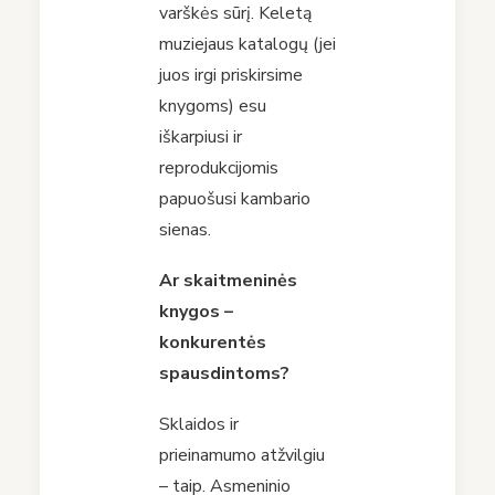
varškės sūrį. Keletą
muziejaus katalogų (jei
juos irgi priskirsime
knygoms) esu
iškarpiusi ir
reprodukcijomis
papuošusi kambario
sienas.
Ar skaitmeninės
knygos –
konkurentės
spausdintoms?
Sklaidos ir
prieinamumo atžvilgiu
– taip. Asmeninio