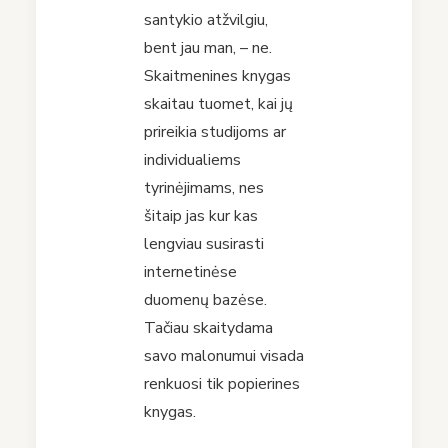
santykio atžvilgiu,
bent jau man, – ne.
Skaitmenines knygas
skaitau tuomet, kai jų
prireikia studijoms ar
individualiems
tyrinėjimams, nes
šitaip jas kur kas
lengviau susirasti
internetinėse
duomenų bazėse.
Tačiau skaitydama
savo malonumui visada
renkuosi tik popierines
knygas.