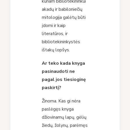
kuriam bibliotekininkui
akadų ir babiloniečių
mitologija galėtų būti
įdomi ir kaip
literatūros, ir
bibliotekininkystės
ištakų lopšys.
Ar teko kada knyga
pasinaudoti ne
pagal jos tiesioginę
paskirtį?
Žinoma. Kas gi nėra
paslėgęs knyga
džiovinamų lapų, gėlių
žiedų, žolynų, parėmęs