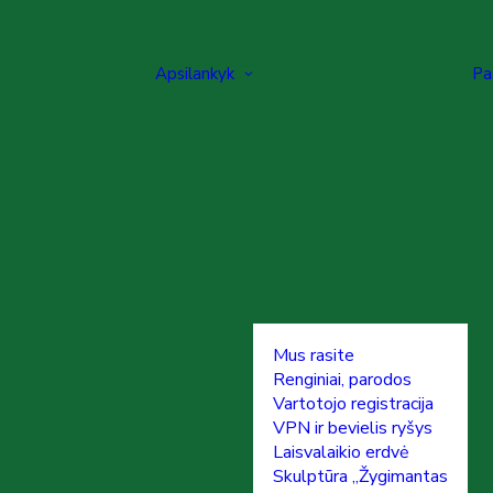
Apsilankyk
Pa
Mus rasite
Renginiai, parodos
Vartotojo registracija
VPN ir bevielis ryšys
Laisvalaikio erdvė
Skulptūra „Žygimantas