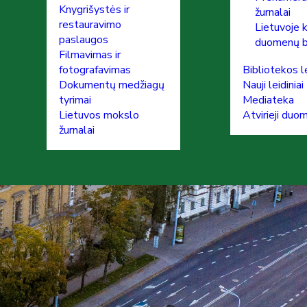
Knygrišystės ir
žurnalai
restauravimo
Lietuvoje 
paslaugos
duomenų 
Filmavimas ir
fotografavimas
Bibliotekos le
Dokumentų medžiagų
Nauji leidiniai
tyrimai
Mediateka
Lietuvos mokslo
Atvirieji duo
žurnalai