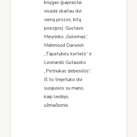
knygas (paprastai
visada skaitau dvi:
vieną prozos, kitą
poezijos): Gustavo
Meyrinko „Golemas“,
Mahmoud Darwish
„Tapatybės kortelė“ ir
Leonardo Gutausko
„Petriukas debesėlis“.
Iš to trejetuko dvi
susijusios su mano,
kaip leidėjo,
užmačiomis.