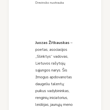
Drevinsko nuotrauka
Juozas Žitkauskas
–
poetas, asociacijos
„Slinktys“ vadovas,
Lietuvos rašytojų
sąjungos narys. Šis
žmogus apdovanotas
daugeliu talentų:
puikus vadybininkas,
renginių iniciatorius,
leidėjas, jaunųjų meno