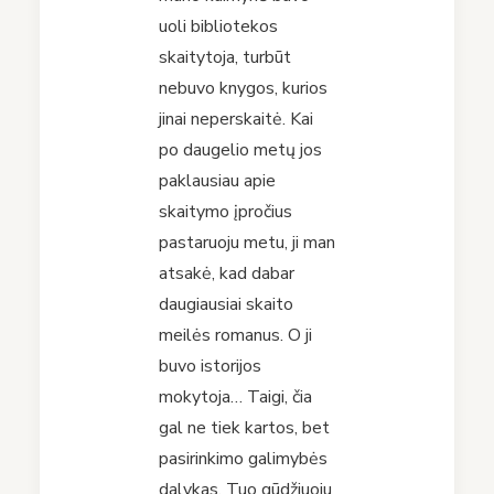
uoli bibliotekos
skaitytoja, turbūt
nebuvo knygos, kurios
jinai neperskaitė. Kai
po daugelio metų jos
paklausiau apie
skaitymo įpročius
pastaruoju metu, ji man
atsakė, kad dabar
daugiausiai skaito
meilės romanus. O ji
buvo istorijos
mokytoja… Taigi, čia
gal ne tiek kartos, bet
pasirinkimo galimybės
dalykas. Tuo gūdžiuoju