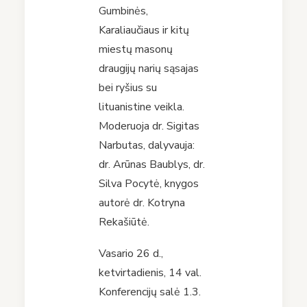
Gumbinės,
Karaliaučiaus ir kitų
miestų masonų
draugijų narių sąsajas
bei ryšius su
lituanistine veikla.
Moderuoja dr. Sigitas
Narbutas, dalyvauja:
dr. Arūnas Baublys, dr.
Silva Pocytė, knygos
autorė dr. Kotryna
Rekašiūtė.
Vasario 26 d.,
ketvirtadienis, 14 val.
Konferencijų salė 1.3.