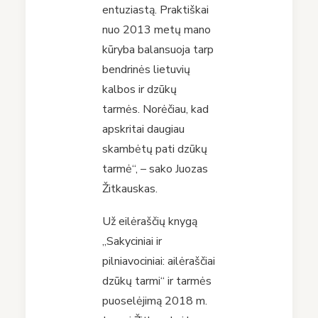
entuziastą. Praktiškai
nuo 2013 metų mano
kūryba balansuoja tarp
bendrinės lietuvių
kalbos ir dzūkų
tarmės. Norėčiau, kad
apskritai daugiau
skambėtų pati dzūkų
tarmė“, – sako Juozas
Žitkauskas.
Už eilėraščių knygą
„Sakyciniai ir
pilniavociniai: ailėraščiai
dzūkų tarmi“ ir tarmės
puoselėjimą 2018 m.