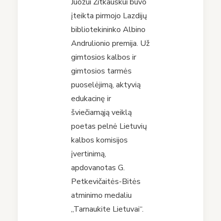
Juozui Žitkauskui buvo
įteikta pirmojo Lazdijų
bibliotekininko Albino
Andrulionio premija. Už
gimtosios kalbos ir
gimtosios tarmės
puoselėjimą, aktyvią
edukacinę ir
šviečiamąją veiklą
poetas pelnė Lietuvių
kalbos komisijos
įvertinimą,
apdovanotas G.
Petkevičaitės-Bitės
atminimo medaliu
„Tarnaukite Lietuvai“.