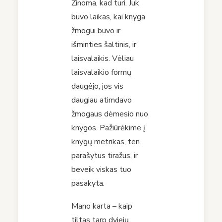
Žinoma, kad turi. Juk
buvo laikas, kai knyga
žmogui buvo ir
išminties šaltinis, ir
laisvalaikis. Vėliau
laisvalaikio formų
daugėjo, jos vis
daugiau atimdavo
žmogaus dėmesio nuo
knygos. Pažiūrėkime į
knygų metrikas, ten
parašytus tiražus, ir
beveik viskas tuo
pasakyta.
Mano karta – kaip
tiltas tarp dviejų