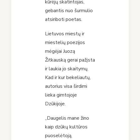
kūrėjų skatintojas,
gebantis nuo šurmulio
atsiriboti poetas.
Lietuvos miestų ir
miestelių poezijos
mėgėjai Juozą
Žitkauską gerai pažįsta
ir laukia jo skaitymų.
Kad ir kur bekeliautų,
autorius visa širdimi
lieka gimtojoje
Dzūkijoje.
„Daugelis mane žino
kaip dzūkų kultūros
puoselėtoją,