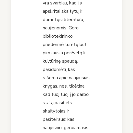
yra svarbiau, kad jis
apskritai skaitytų ir
domėtųsi literatūra,
naujienomis. Gero
bibliotekininko
priedermė turėtų būti
pirmiausia peržvelgti
kultūrinę spaudą,
pasidomėti, kas
rašoma apie naujausias
knygas, nes, tikėtina,
kad tuoj tuoj į jo darbo
stalą pasibels
skaitytojas ir
pasiteiraus: kas
naujesnio, gerbiamasis