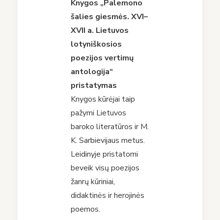
Knygos „Palemono
šalies giesmės. XVI–
XVII a. Lietuvos
lotyniškosios
poezijos vertimų
antologija“
pristatymas
Knygos kūrėjai taip
pažymi Lietuvos
baroko literatūros ir M.
K. Sarbievijaus metus.
Leidinyje pristatomi
beveik visų poezijos
žanrų kūriniai,
didaktinės ir herojinės
poemos.