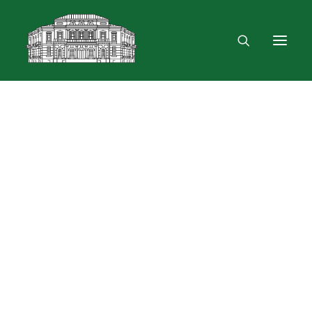
Mus rasite
Renginiai, parodos
Vartotojo registracija
VPN ir bevielis ryšys
Laisvalaikio erdvė
Skulptūra „Žygimantas ir Barbora“
Dokumentų skolinimas
Leidinių paieška ir užsakymas
Išduotis į namus
Month: sausio 2026
Skolinimas iš Lietuvos ir užsienio bibliotekų
Bibliometrinės paslaugos
Bibliografinės paslaugos
Dokumentų kopijavimas
Knygrišystės ir restauravimo paslaugos