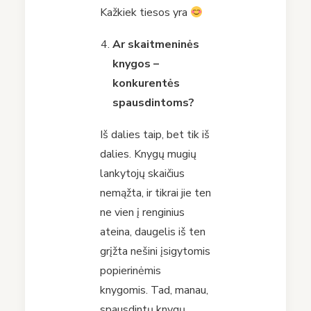
Kažkiek tiesos yra
Ar skaitmeninės
knygos –
konkurentės
spausdintoms?
Iš dalies taip, bet tik iš
dalies. Knygų mugių
lankytojų skaičius
nemąžta, ir tikrai jie ten
ne vien į renginius
ateina, daugelis iš ten
grįžta nešini įsigytomis
popierinėmis
knygomis. Tad, manau,
spausdintų knygų