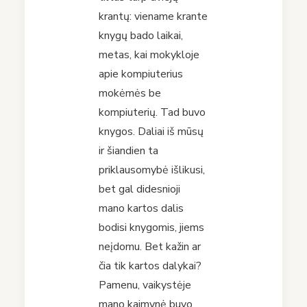
krantų: viename krante
knygų bado laikai,
metas, kai mokykloje
apie kompiuterius
mokėmės be
kompiuterių. Tad buvo
knygos. Daliai iš mūsų
ir šiandien ta
priklausomybė išlikusi,
bet gal didesnioji
mano kartos dalis
bodisi knygomis, jiems
neįdomu. Bet kažin ar
čia tik kartos dalykai?
Pamenu, vaikystėje
mano kaimynė buvo