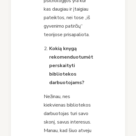
psichologijos yra kur
kas daugiau ir įtaigiau
pateiktos, nei tose „iš
gyvenimo patirčių“
teorijose prisapaliota.
Kokią knygą
rekomenduotumėt
perskaityti
bibliotekos
darbuotojams?
Nežinau, nes
kiekvienas bibliotekos
darbuotojas turi savo
skonį, savus interesus.
Manau, kad šiuo atveju