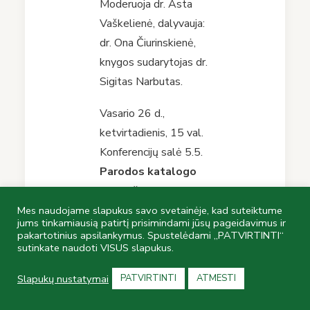
Moderuoja dr. Asta
Vaškelienė, dalyvauja:
dr. Ona Čiurinskienė,
knygos sudarytojas dr.
Sigitas Narbutas.
Vasario 26 d.,
ketvirtadienis, 15 val.
Konferencijų salė 5.5.
Parodos katalogo
„Nepažintas senųjų
knygų pasaulis: LDK
Mes naudojame slapukus savo svetainėje, kad suteiktume
jums tinkamiausią patirtį prisimindami jūsų pageidavimus ir
didikų paveldas
pakartotinius apsilankymus. Spustelėdami „PATVIRTINTI“
sutinkate naudoti VISUS slapukus.
Vilniaus
bibliotekose“
Slapukų nustatymai
PATVIRTINTI
ATMESTI
pristatymas
Gausiai iliustruotame