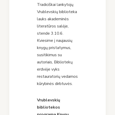
Tradiciškai lankytojų
Vrublevskių biblioteka
lauks akademinės
literatūros salėje,
stende 3.10.6.
Kviesime į naujausių
knygų pristatymus,
susitikimus su
autoriais, Bibliotekų
erdvėje vyks
restauratorių vedamos
kūrybinės dirbtuvės.
Vrublevskių
bibliotekos
programa Knygų