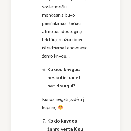
sovietmečiu
menkesnis buvo
pasirinkimas, tačiau,
atmetus ideologinę
lektūrą, mažiau buvo
išleidžiama lengvesnio
žanro knygų…
Kokios knygos
neskolintumėt
net draugui?
Kurios negali įsidėti į
kuprinę
Kokio knygos
žanro verta jūsų