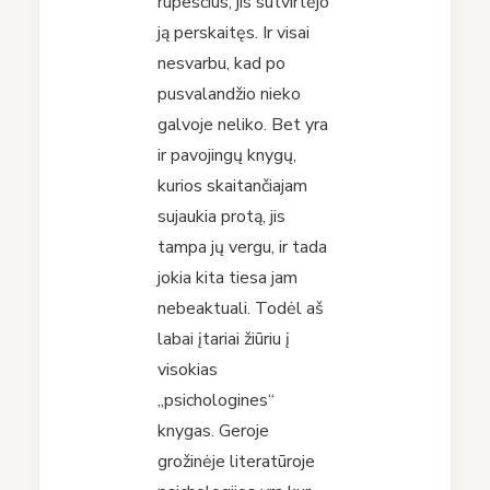
rūpesčius, jis sutvirtėjo
ją perskaitęs. Ir visai
nesvarbu, kad po
pusvalandžio nieko
galvoje neliko. Bet yra
ir pavojingų knygų,
kurios skaitančiajam
sujaukia protą, jis
tampa jų vergu, ir tada
jokia kita tiesa jam
nebeaktuali. Todėl aš
labai įtariai žiūriu į
visokias
„psichologines“
knygas. Geroje
grožinėje literatūroje