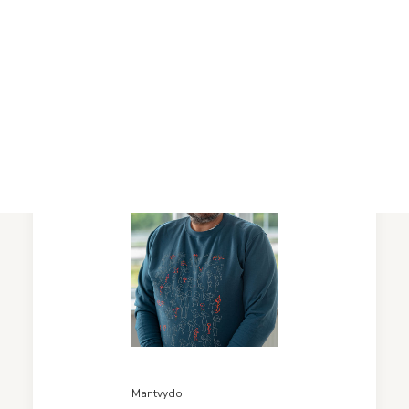
Projektai
Vykdomi projektai
2026-01-29
Įvykdyti projektai
Asmens duomenų apsauga
Nuorodos
Bibliotekos istorija
Mantvydo