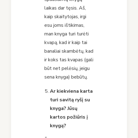
laikas dar tęsis. Aš,
kaip skaitytojas, irgi
esu joms ištikimas,
man knyga turi turėti
kvapą, kad ir kaip tai
banaliai skambėtų, kad
ir koks tas kvapas (gali
būt net pelėsių, jeigu
sena knyga) bebūtų.
Ar kiekviena karta
turi savitą ryšį su
knyga? Jūsų
kartos požiūris į
knygą?