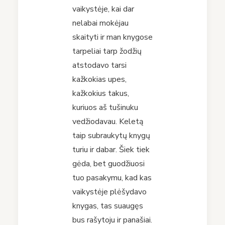
vaikystėje, kai dar
nelabai mokėjau
skaityti ir man knygose
tarpeliai tarp žodžių
atstodavo tarsi
kažkokias upes,
kažkokius takus,
kuriuos aš tušinuku
vedžiodavau. Keletą
taip subraukytų knygų
turiu ir dabar. Šiek tiek
gėda, bet guodžiuosi
tuo pasakymu, kad kas
vaikystėje plėšydavo
knygas, tas suaugęs
bus rašytoju ir panašiai.