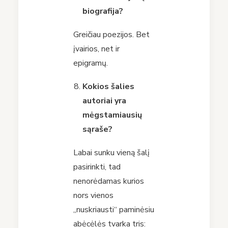
biografija?
Greičiau poezijos. Bet
įvairios, net ir
epigramų.
Kokios šalies
autoriai yra
mėgstamiausių
sąraše?
Labai sunku vieną šalį
pasirinkti, tad
nenorėdamas kurios
nors vienos
„nuskriausti“ paminėsiu
abėcėlės tvarka tris: