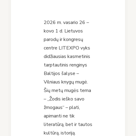
2026 m. vasario 26 –
kovo 1 d. Lietuvos
parodų ir kongresų
centre LITEXPO vyks
didžiausias kasmetinis
tarptautinis renginys
Baltijos šalyse –
Vilniaus knygų mugė.
Šių metų mugės tema
– „Žodis ieško savo
žmogaus“ – plati,
apimanti ne tik
literatūrą, bet ir tautos
kultūrą, istoriją.