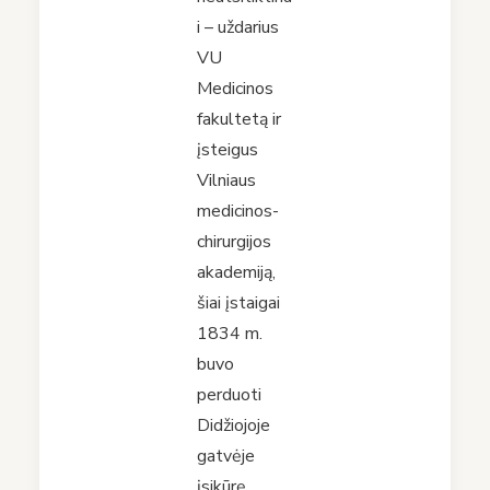
i – uždarius
VU
Medicinos
fakultetą ir
įsteigus
Vilniaus
medicinos-
chirurgijos
akademiją,
šiai įstaigai
1834 m.
buvo
perduoti
Didžiojoje
gatvėje
įsikūrę