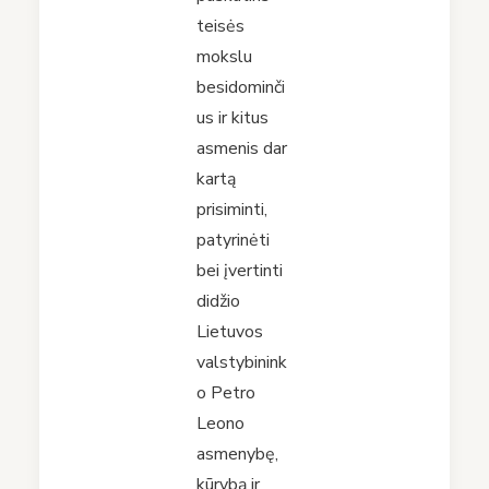
teisės
mokslu
besidominči
us ir kitus
asmenis dar
kartą
prisiminti,
patyrinėti
bei įvertinti
didžio
Lietuvos
valstybinink
o Petro
Leono
asmenybę,
kūrybą ir