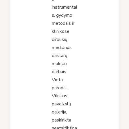
instrumentai
s, gydymo
metodais ir
klinikose
dirbusių
medicinos
daktarų
mokslo
darbais.
Vieta
parodai,
Vilniaus
paveikslų
galerija,
pasirinkta
neatsitiktina