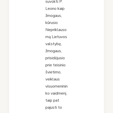
suvokti P.
Leono kaip
žmogaus,
kūrusio
Nepriklauso
mą Lietuvos
valstybę,
žmogaus,
prisidėjusio
prie teisinio
švietimo,
veiklaus
visuomeninin
ko vaidmenį,
taip pat
pajusti to