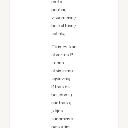
meto
politinę,
visuomeninę
bei kultūrinę
aplinką.
Tikimės, kad
atvertos P.
Leono
atsiminimų
sąsiuvinių
ištraukos
bei įdomių
nuotraukų
įklijos
sudomins ir
paskatins