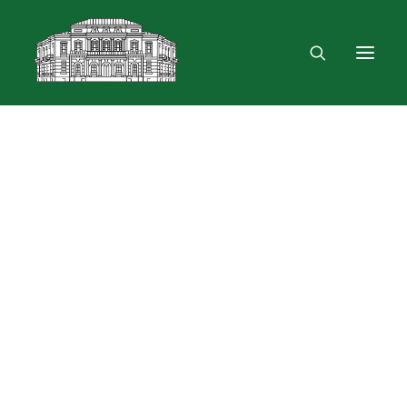
Mus rasite
Renginiai, parodos
Vartotojo registracija
VPN ir bevielis ryšys
Laisvalaikio erdvė
Skulptūra „Žygimantas ir Barbora“
Dokumentų skolinimas
Leidinių paieška ir užsakymas
Išduotis į namus
Month: lapkričio 2024
Skolinimas iš Lietuvos ir užsienio bibliotekų
Bibliometrinės paslaugos
Bibliografinės paslaugos
Dokumentų kopijavimas
Knygrišystės ir restauravimo paslaugos