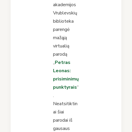
akademijos
Vrublevskių
biblioteka
parengė
mažąją
virtualią
parodą
„
Petras
Leonas:
prisiminimų
punktyrais
“
.
Neatsitiktin
ai šiai
parodai iš
gausaus