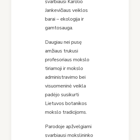
svarbiausi Karolio
Jankevičiaus veiklos
barai – ekologija ir
gamtosauga.
Daugiau nei pusę
amžiaus trukusi
profesoriaus mokslo
tiriamoji ir mokslo
administravimo bei
visuomeninė veikla
padėjo susikurti
Lietuvos botanikos
mokslo tradicijoms.
Parodoje apžvelgiami
svarbiausi mokslininko