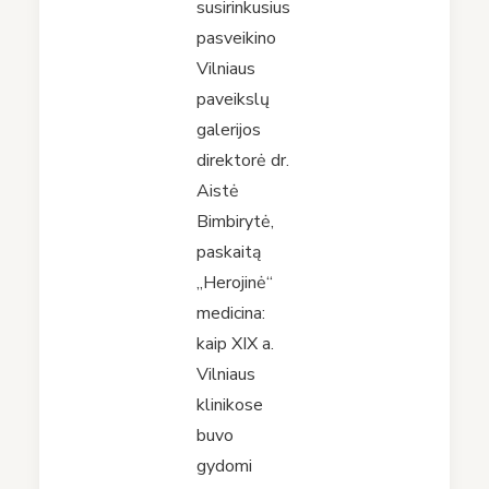
susirinkusius
pasveikino
Vilniaus
paveikslų
galerijos
direktorė dr.
Aistė
Bimbirytė,
paskaitą
„Herojinė“
medicina:
kaip XIX a.
Vilniaus
klinikose
buvo
gydomi