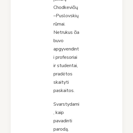
Chodkevičių
–Puslovskių
rūmai.
Netrukus čia
buvo
apgyvendint
i profesoriai
ir studentai,
pradėtos
skaityti
paskaitos.
Svarstydami
, kaip
pavadinti
parodą,