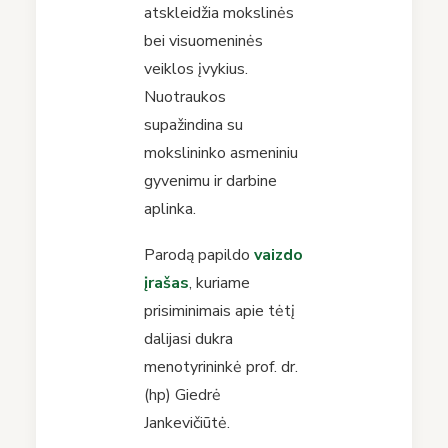
atskleidžia mokslinės
bei visuomeninės
veiklos įvykius.
Nuotraukos
supažindina su
mokslininko asmeniniu
gyvenimu ir darbine
aplinka.
Parodą papildo
vaizdo
įrašas
, kuriame
prisiminimais apie tėtį
dalijasi dukra
menotyrininkė prof. dr.
(hp) Giedrė
Jankevičiūtė.