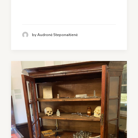
by Audronė Steponaitienė