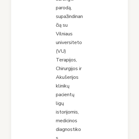
parodą,
supažindinan
čią su
Vilniaus
universiteto
(VU)
Terapijos,
Chirurgijos ir
Akušerijos
klinikų
pacientų
ligų
istorijomis,
medicinos
diagnostiko
s