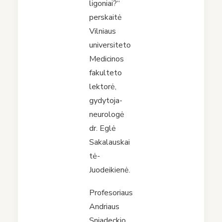
ligoniai?“
perskaitė
Vilniaus
universiteto
Medicinos
fakulteto
lektorė,
gydytoja-
neurologė
dr. Eglė
Sakalauskai
tė-
Juodeikienė.
Profesoriaus
Andriaus
Sniadeckio