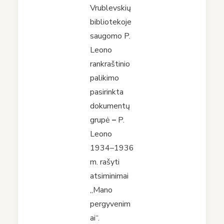
Vrublevskių
bibliotekoje
saugomo P.
Leono
rankraštinio
palikimo
pasirinkta
dokumentų
grupė
–
P.
Leono
1934–1936
m. rašyti
atsiminimai
„Mano
pergyvenim
ai“.