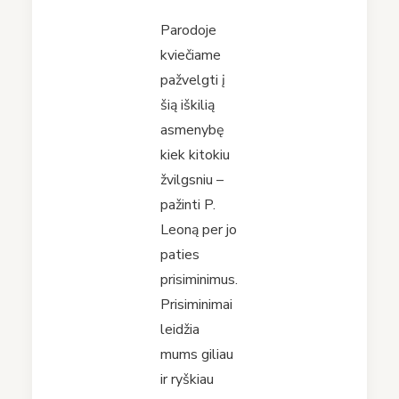
Parodoje
kviečiame
pažvelgti į
šią iškilią
asmenybę
kiek kitokiu
žvilgsniu –
pažinti P.
Leoną per jo
paties
prisiminimus.
Prisiminimai
leidžia
mums giliau
ir ryškiau