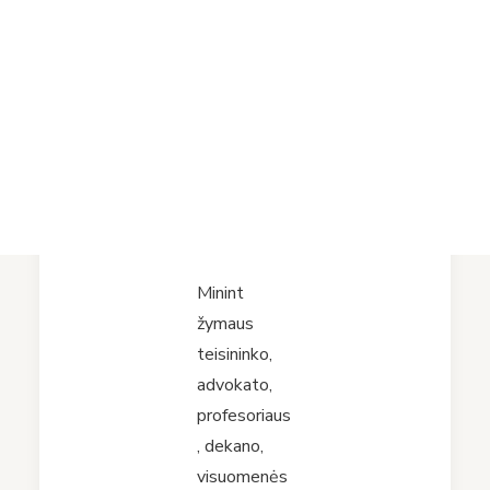
Leonas:
Projektai
Vykdomi projektai
prisiminimų
Įvykdyti projektai
Asmens duomenų apsauga
punktyrais“
Nuorodos
Bibliotekos istorija
2024-11-26
Minint
žymaus
teisininko,
advokato,
profesoriaus
, dekano,
visuomenės