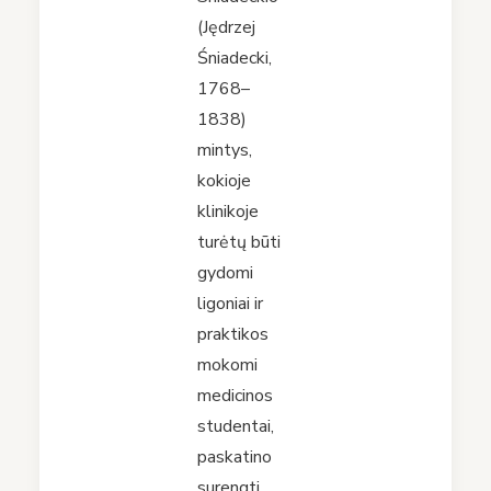
(Jędrzej
Śniadecki,
1768–
1838)
mintys,
kokioje
klinikoje
turėtų būti
gydomi
ligoniai ir
praktikos
mokomi
medicinos
studentai,
paskatino
surengti