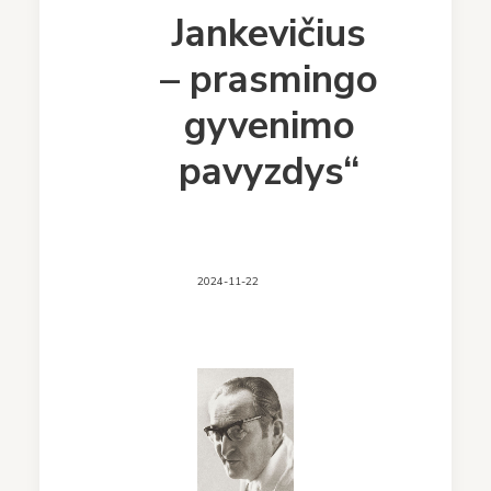
Jankevičius
– prasmingo
gyvenimo
pavyzdys“
2024-11-22