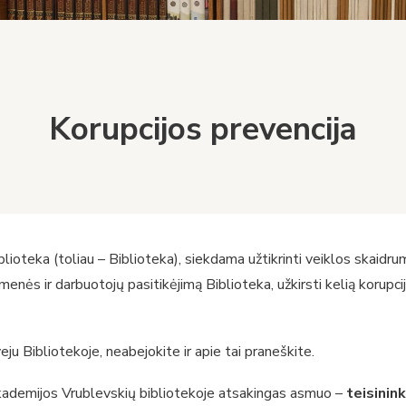
Korupcijos prevencija
oteka (toliau – Biblioteka), siekdama užtikrinti veiklos skaidrum
menės ir darbuotojų pasitikėjimą Biblioteka, užkirsti kelią korupcija
ju Bibliotekoje, neabejokite ir apie tai praneškite.
kademijos Vrublevskių bibliotekoje atsakingas asmuo –
teisinin