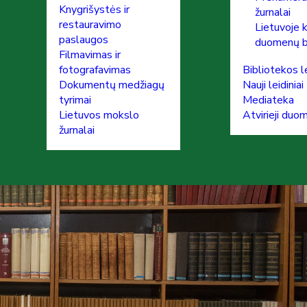
Knygrišystės ir
žurnalai
restauravimo
Lietuvoje 
paslaugos
duomenų 
Filmavimas ir
fotografavimas
Bibliotekos le
Dokumentų medžiagų
Nauji leidiniai
tyrimai
Mediateka
Lietuvos mokslo
Atvirieji duo
žurnalai