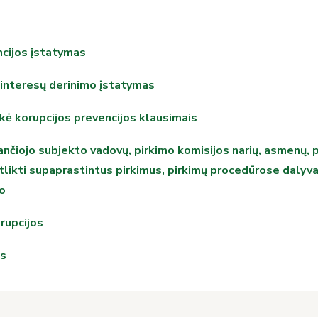
ncijos įstatymas
ų interesų derinimo įstatymas
ė korupcijos prevencijos klausimais
ančiojo subjekto vadovų, pirkimo komisijos narių, asmenų, p
likti supaprastintus pirkimus, pirkimų procedūrose dalyvauj
mo
rupcijos
os