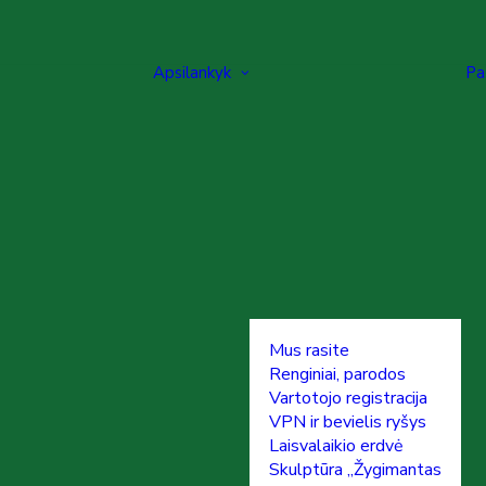
Apsilankyk
Pa
Mus rasite
Renginiai, parodos
Vartotojo registracija
VPN ir bevielis ryšys
Laisvalaikio erdvė
Skulptūra „Žygimantas