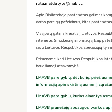
ruta.maldutyte@mab.lt
.
Apie Bibliotekoje pastebėtas galimas korupc
darbo pareigų pažeidimus, kitas pastebėtas 
Visą parą galima kreiptis į Lietuvos Respubl
internete. Smulkesnę informaciją, kaip pate
rasti Lietuvos Respublikos specialiųjų tyri
Primename, kad Lietuvos Respublikos įstaty
baudžiamoji atsakomybė.
LMAVB pareigybių, dėl kurių, prieš asme
informaciją apie skirtiną asmenį, sąraša
LMAVB pareigybių, kurias einantys asmen
LMAVB pranešėjų apsaugos tvarkos ap