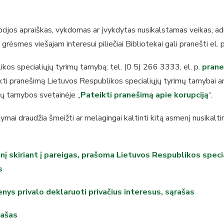
ijos apraiškas, vykdomas ar įvykdytas nusikalstamas veikas, adm
grėsmes viešajam interesui piliečiai Bibliotekai gali pranešti el
ikos specialiųjų tyrimų tarnybą: tel. (0 5) 266 3333, el. p.
prane
ikti pranešimą Lietuvos Respublikos specialiųjų tyrimų tarnybai a
mų tarnybos svetainėje „
Pateikti pranešimą apie korupciją
“.
mai draudžia šmeižti ar melagingai kaltinti kitą asmenį nusika
nį skiriant į pareigas, prašoma Lietuvos Respublikos speci
s
ys privalo deklaruoti privačius interesus, sąrašas
rašas