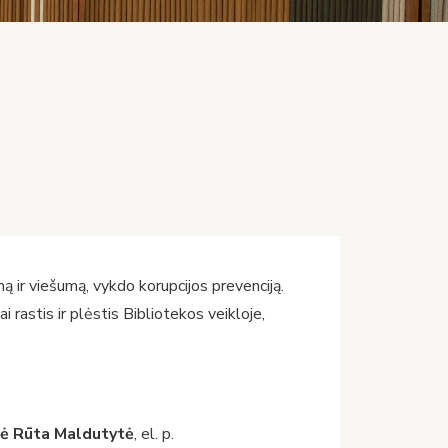
ą ir viešumą, vykdo korupcijos prevenciją.
i rastis ir plėstis Bibliotekos veikloje,
kė
Rūta Maldutytė
, el. p.