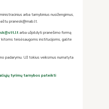
inistracinius arba tarnybinius nusižengimus,
. paštu pranesk@mab.lt.
sk@stt.lt
arba užpildyti pranešimo formą
r kitoms teisėsaugoms institucijoms, galite
ltimo padarymu. Už tokius veiksmus numatyta
aliųjų tyrimų tarnybos pateikti