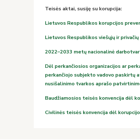
Teisės aktai, susiję su korupcija:
Lietuvos Respublikos korupcijos preve
Lietuvos Respublikos viešųjų ir privači
2022–2033 metų nacionalinė darbotvark
Dėl perkančiosios organizacijos ar perk
perkančiojo subjekto vadovo paskirtų at
nusišalinimo tvarkos aprašo patvirtini
Baudžiamosios teisės konvencija dėl ko
Civilinės teisės konvencija dėl korupcij