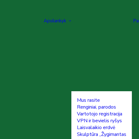
Apsilankyk
Pa
Mus rasite
Renginiai, parodos
Vartotojo registracija
VPN ir bevielis ryšys
Laisvalaikio erdvė
Skulptūra „Žygimantas