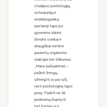
studijavo psichologiją,
osteopatiją ir
endobiogeniką;
pastaroji tapo jos
gyvenimo dalimi,
išmokė sveikai ir
draugiškai vertinti
pacientų organizmo
reakcijas bei trūkumus.
„Mano pašaukimas –
pažinti žmogų,
užmegzti su juo ryšį,
rasti psichologinę ligos
pusę. Padėti ne tik
problemą išspręsti,
bet kartais ją ir