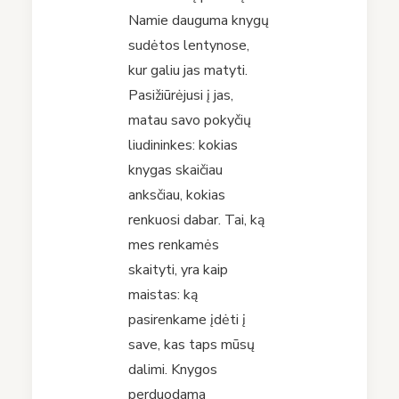
Namie dauguma knygų
sudėtos lentynose,
kur galiu jas matyti.
Pasižiūrėjusi į jas,
matau savo pokyčių
liudininkes: kokias
knygas skaičiau
anksčiau, kokias
renkuosi dabar. Tai, ką
mes renkamės
skaityti, yra kaip
maistas: ką
pasirenkame įdėti į
save, kas taps mūsų
dalimi. Knygos
perduodama