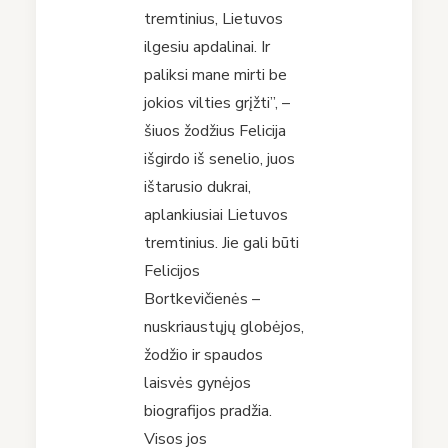
tremtinius, Lietuvos
ilgesiu apdalinai. Ir
paliksi mane mirti be
jokios vilties grįžti”, –
šiuos žodžius Felicija
išgirdo iš senelio, juos
ištarusio dukrai,
aplankiusiai Lietuvos
tremtinius. Jie gali būti
Felicijos
Bortkevičienės –
nuskriaustųjų globėjos,
žodžio ir spaudos
laisvės gynėjos
biografijos pradžia.
Visos jos