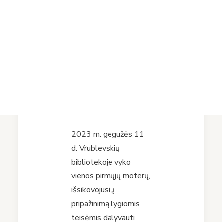
Projektai
metinių
Vykdomi projektai
paminėjimas
Įvykdyti projektai
Asmens duomenų apsauga
Nuorodos
Bibliotekos istorija
2023-05-17
2023 m. gegužės 11
d. Vrublevskių
bibliotekoje vyko
vienos pirmųjų moterų,
išsikovojusių
pripažinimą lygiomis
teisėmis dalyvauti