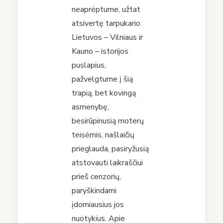
neaprėptume, užtat
atsivertę tarpukario
Lietuvos – Vilniaus ir
Kauno – istorijos
puslapius,
pažvelgtume į šią
trapią, bet kovingą
asmenybę,
besirūpinusią moterų
teisėmis, našlaičių
prieglauda, pasiryžusią
atstovauti laikraščiui
prieš cenzorių,
paryškindami
įdomiausius jos
nuotykius. Apie