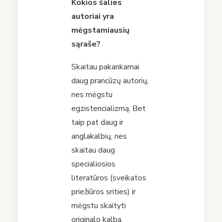
Kokios šalies
autoriai yra
mėgstamiausių
sąraše?
Skaitau pakankamai
daug prancūzų autorių,
nes mėgstu
egzistencializmą. Bet
taip pat daug ir
anglakalbių, nes
skaitau daug
specialiosios
literatūros (sveikatos
priežiūros srities) ir
mėgstu skaityti
originalo kalba.