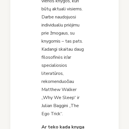
vienos knygos, kuri
būtų aktuali visiems.
Darbe naudojuosi
individualiu priėjimu
prie žmogaus, su
knygomis – tas pats.
Kadangi skaitau daug
filosofinės ir/ar
specialiosios
literatūros,
rekomenduočiau
Matthew Walker
„Why We Sleep“ ir
Julian Baggini „The
Ego Trick“.
Ar teko kada knyga