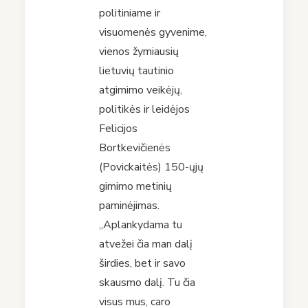
politiniame ir
visuomenės gyvenime,
vienos žymiausių
lietuvių tautinio
atgimimo veikėjų,
politikės ir leidėjos
Felicijos
Bortkevičienės
(Povickaitės) 150-ųjų
gimimo metinių
paminėjimas.
,,Aplankydama tu
atvežei čia man dalį
širdies, bet ir savo
skausmo dalį. Tu čia
visus mus, caro