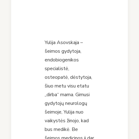
Yulija Asovskaja –
šeimos gydytoja,
endobiogenikos
specialistė,
osteopatė, dėstytoja,
šiuo metu visu etatu
„dirba“ mama. Gimusi
gydytojų neurologų
šeimoje, Yulija nuo
vaikystės žinojo, kad
bus medikė. Be
šeimos medicinos ji dar