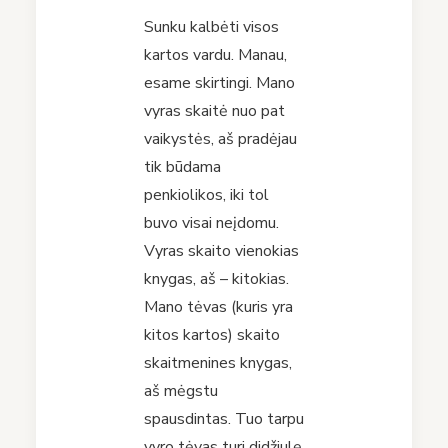
Sunku kalbėti visos
kartos vardu. Manau,
esame skirtingi. Mano
vyras skaitė nuo pat
vaikystės, aš pradėjau
tik būdama
penkiolikos, iki tol
buvo visai neįdomu.
Vyras skaito vienokias
knygas, aš – kitokias.
Mano tėvas (kuris yra
kitos kartos) skaito
skaitmenines knygas,
aš mėgstu
spausdintas. Tuo tarpu
vyro tėvas turi didžiulę