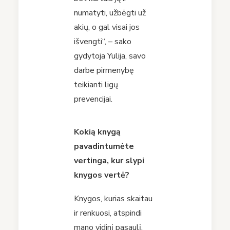
numatyti, užbėgti už
akių, o gal visai jos
išvengti“, – sako
gydytoja Yulija, savo
darbe pirmenybę
teikianti ligų
prevencijai.
Kokią knygą
pavadintumėte
vertinga, kur slypi
knygos vertė?
Knygos, kurias skaitau
ir renkuosi, atspindi
mano vidinį pasaulį.