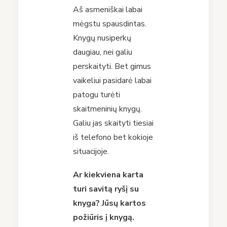
Aš asmeniškai labai
mėgstu spausdintas.
Knygų nusiperkų
daugiau, nei galiu
perskaityti. Bet gimus
vaikeliui pasidarė labai
patogu turėti
skaitmeninių knygų.
Galiu jas skaityti tiesiai
iš telefono bet kokioje
situacijoje.
Ar kiekviena karta
turi savitą ryšį su
knyga? Jūsų kartos
požiūris į knygą.