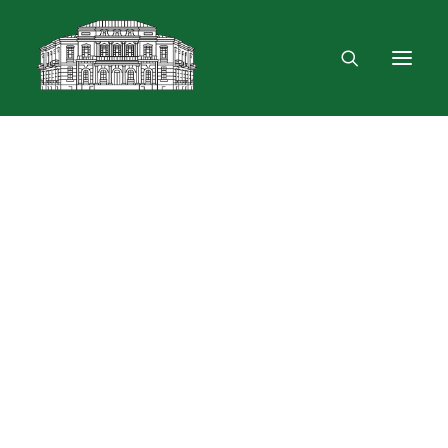
Mus rasite
Renginiai, parodos
Vartotojo registracija
VPN ir bevielis ryšys
Laisvalaikio erdvė
Skulptūra „Žygimantas ir Barbora“
Dokumentų skolinimas
Leidinių paieška ir užsakymas
Išduotis į namus
Month: gegužės 2023
Skolinimas iš Lietuvos ir užsienio bibliotekų
Bibliometrinės paslaugos
Bibliografinės paslaugos
Dokumentų kopijavimas
Knygrišystės ir restauravimo paslaugos