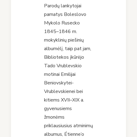
Parodų lankytojai
pamatys Boleslovo
Mykolo Rusecko
1845–1846 m.
mokyklinių piešinių
albumėlį, taip pat jam,
Bibliotekos įkūrėjo
Tado Vrublevskio
motinai Emilijai
Beniovskytei-
Vrublevskienei bei
kitiems XVII–XIX a.
gyvenusiems
žmonėms
priklausiusius atminimų
albumus, Étienne’o