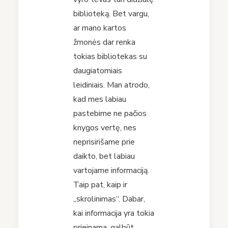
biblioteką. Bet vargu,
ar mano kartos
žmonės dar renka
tokias bibliotekas su
daugiatomiais
leidiniais. Man atrodo,
kad mes labiau
pastebime ne pačios
knygos vertę, nes
neprisirišame prie
daikto, bet labiau
vartojame informaciją.
Taip pat, kaip ir
„skrolinimas“. Dabar,
kai informacija yra tokia
prieinama, galbūt