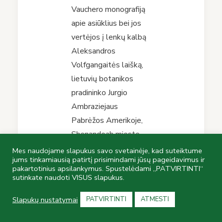
Vauchero monografiją
apie asiūklius bei jos
vertėjos į lenkų kalbą
Aleksandros
Volfgangaitės laišką,
lietuvių botanikos
pradininko Jurgio
Ambraziejaus
Pabrėžos Amerikoje,
Shenandoah mieste,
1900 išspausdintą
Mes naudojame slapukus savo svetainėje, kad suteiktume
jums tinkamiausią patirtį prisimindami jūsų pageidavimus ir
knygą „Botanika, arba
pakartotinius apsilankymus. Spustelėdami „PATVIRTINTI“
taislius auguminis“,
sutinkate naudoti VISUS slapukus.
kitus dokumentus.
Slapukų nustatymai
PATVIRTINTI
ATMESTI
Šie ir kiti Bibliotekos