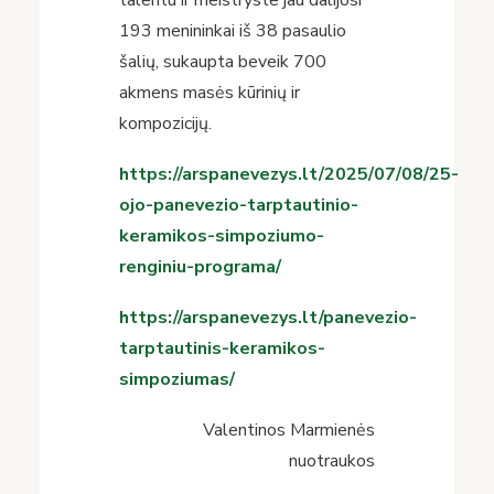
talentu ir meistryste jau dalijosi
193 menininkai iš 38 pasaulio
šalių, sukaupta beveik 700
akmens masės kūrinių ir
kompozicijų.
https://arspanevezys.lt/2025/07/08/25-
ojo-panevezio-tarptautinio-
keramikos-simpoziumo-
renginiu-programa/
https://arspanevezys.lt/panevezio-
tarptautinis-keramikos-
simpoziumas/
Valentinos Marmienės
nuotraukos