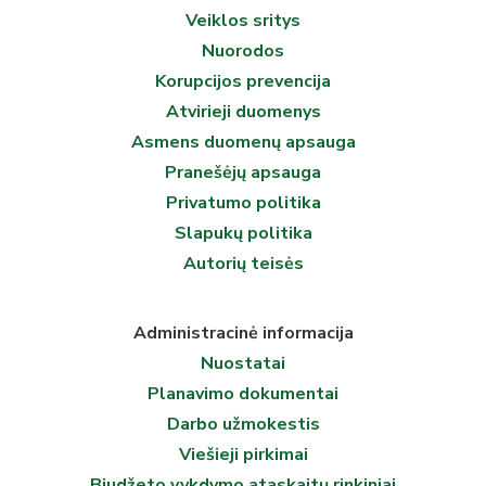
Veiklos sritys
Nuorodos
Korupcijos prevencija
Atvirieji duomenys
Asmens duomenų apsauga
Pranešėjų apsauga
Privatumo politika
Slapukų politika
Autorių teisės
Administracinė informacija
Nuostatai
Planavimo dokumentai
Darbo užmokestis
Viešieji pirkimai
Biudžeto vykdymo ataskaitų rinkiniai