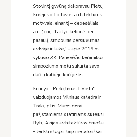
Stovintį gyvūną dekoravau Pietų
Korėjos ir Lietuvos architektūros
motyvais, einantį – debesėliais
ant šonų. Tai lyg kelionė per
pasaulį, simbolinis persikėlimas
erdvėje ir laike,“ – apie 2016 m.
vykusio XXI Panevėžio keramikos
simpoziumo metu sukurtą savo
darbą kalbėjo korėjietis.
Kūrinyje „Perkėlimas I. Vieta“
vaizduojamos Vilniaus katedra ir
Trakų pilis. Mums gerai
pažįstamiems statiniams suteikti
Rytų Azijos architektūros bruožai
– lenkti stogai, taip metaforiškai