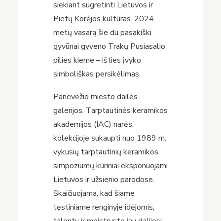
siekiant sugretinti Lietuvos ir
Pietų Korėjos kultūras. 2024
metų vasarą šie du pasakiški
gyvūnai gyveno Trakų Pusiasalio
pilies kieme – išties įvyko
simboliškas persikėlimas.
Panevėžio miesto dailės
galerijos, Tarptautinės keramikos
akademijos (IAC) narės,
kolekcijoje sukaupti nuo 1989 m.
vykusių tarptautinių keramikos
simpoziumų kūriniai eksponuojami
Lietuvos ir užsienio parodose.
Skaičiuojama, kad šiame
tęstiniame renginyje idėjomis,