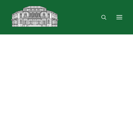
Mus rasite
Renginiai, parodos
Vartotojo registracija
VPN ir bevielis ryšys
Laisvalaikio erdvė
Skulptūra „Žygimantas ir Barbora“
Dokumentų skolinimas
Leidinių paieška ir užsakymas
Išduotis į namus
Skolinimas iš Lietuvos ir užsienio bibliotekų
Bibliometrinės paslaugos
Bibliografinės paslaugos
Dokumentų kopijavimas
Knygrišystės ir restauravimo paslaugos