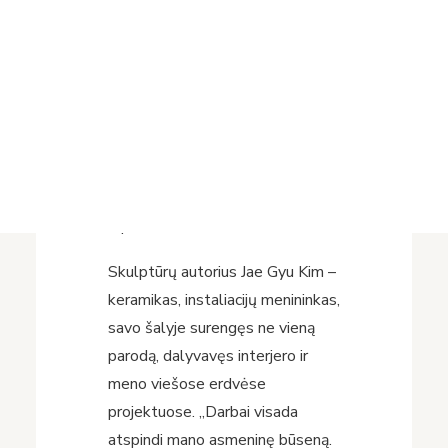
Projektai
Skulptūras atvežė ir atlydėjo
Vykdomi projektai
kūrybingas, darbštus ir šaunus
Įvykdyti projektai
Panevėžio miesto dailės
Asmens duomenų apsauga
galerijos kolektyvas. Parodų
Nuorodos
Bibliotekos istorija
dizaineris, dailininkas Egidijus
Radvenskas nurodė kūrinių vietą
ir perdavė Bibliotekai saugoti bei
rūpintis.
Skulptūrų autorius Jae Gyu Kim –
keramikas, instaliacijų menininkas,
savo šalyje surengęs ne vieną
parodą, dalyvavęs interjero ir
meno viešose erdvėse
projektuose. „Darbai visada
atspindi mano asmeninę būseną.