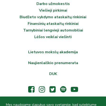
Darbo užmokestis
Viešieji pirkimai
Biudžeto vykdymo ataskaitų rinkiniai
Finansinių ataskaitų rinkiniai
Tarnybiniai lengvieji automobiliai
Lėšos veiklai viešinti
Lietuvos mokslų akademija
Naujienlaiškio prenumerata
DUK
Mes naudojame slapukus savo svetainėje, kad suteiktume
© 2026 Lietuvos mokslų akademijos Vrublevskių biblioteka,