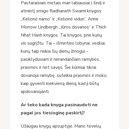
Pastaraisiais metais man labiausiai į širdį ir
atmintį smigo Radhanath Swami knygos:
„Kelionė namo“ ir „Kelionė vidun“, Anne
Morrow Lindbergh „Jūros dovanos“ ir Thich
Nhat Hanh knygos. Tai knygos, prie kurių
vis sugrįžtu. Tai – išminties lobynai, vedliai,
kurių taip reikia šių dienų žmogui –
pasiklydusiam ir nerandančiam ramybės,
prasmės ir net savęs. Šie kūriniai tikrai
dovanoja ramybę, suteikia prasmės ir moko,
kaip gyventi kiekvieną dieną, kad ji būtų
apdovanojanti.
Ar teko kada knyga pasinaudoti ne
pagal jos tiesioginę paskirtį?
Užaugau knygų apsuptyje. Mano tėvelių