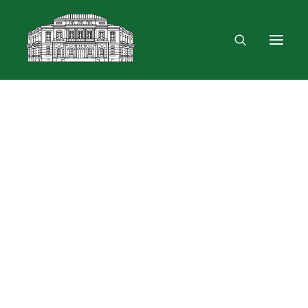
Mus rasite
Renginiai, parodos
Vartotojo registracija
VPN ir bevielis ryšys
Laisvalaikio erdvė
Skulptūra „Žygimantas ir Barbora“
Dokumentų skolinimas
Leidinių paieška ir užsakymas
Išduotis į namus
Skolinimas iš Lietuvos ir užsienio bibliotekų
Bibliometrinės paslaugos
Bibliografinės paslaugos
Dokumentų kopijavimas
Knygrišystės ir restauravimo paslaugos