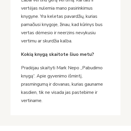
Labai vertinu gerą vertimą. Kartais ir
vertėjas nulemia mano pasirinkimus
knygyne. Yra keletas pavardžių, kurias
pamačiusi knygoje, žinau, kad kūrinys bus
vertas dėmesio ir neerzins nevykusiu
vertimu ar skurdžia kalba.
Kokią knygą skaitote šiuo metu?
Pradėjau skaityti Mark Nepo „Pabudimo
knygą“. Apie gyvenimo išmintį,
prasmingumą ir dovanas, kurias gauname
kasdien, tik ne visada jas pastebime ir
vertiname.