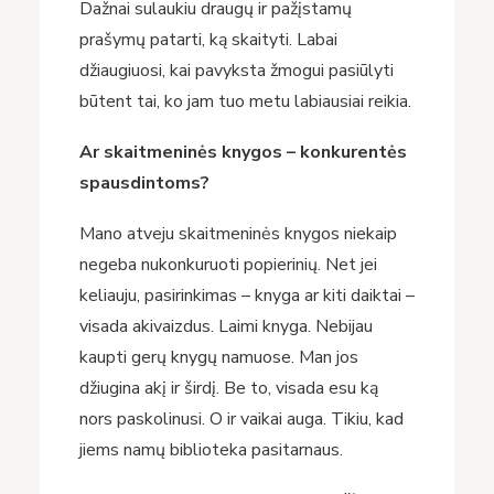
Dažnai sulaukiu draugų ir pažįstamų
prašymų patarti, ką skaityti. Labai
džiaugiuosi, kai pavyksta žmogui pasiūlyti
būtent tai, ko jam tuo metu labiausiai reikia.
Ar skaitmeninės knygos – konkurentės
spausdintoms?
Mano atveju skaitmeninės knygos niekaip
negeba nukonkuruoti popierinių. Net jei
keliauju, pasirinkimas – knyga ar kiti daiktai –
visada akivaizdus. Laimi knyga. Nebijau
kaupti gerų knygų namuose. Man jos
džiugina akį ir širdį. Be to, visada esu ką
nors paskolinusi. O ir vaikai auga. Tikiu, kad
jiems namų biblioteka pasitarnaus.