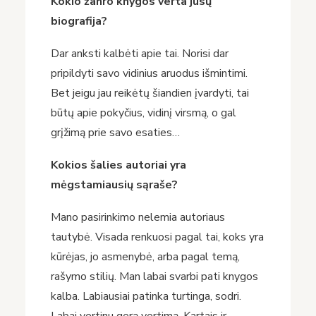
Kokio žanro knygos verta jūsų
biografija?
Dar anksti kalbėti apie tai. Norisi dar
pripildyti savo vidinius aruodus išmintimi.
Bet jeigu jau reikėtų šiandien įvardyti, tai
būtų apie pokyčius, vidinį virsmą, o gal
grįžimą prie savo esaties…
Kokios šalies autoriai yra
mėgstamiausių sąraše?
Mano pasirinkimo nelemia autoriaus
tautybė. Visada renkuosi pagal tai, koks yra
kūrėjas, jo asmenybė, arba pagal temą,
rašymo stilių. Man labai svarbi pati knygos
kalba. Labiausiai patinka turtinga, sodri.