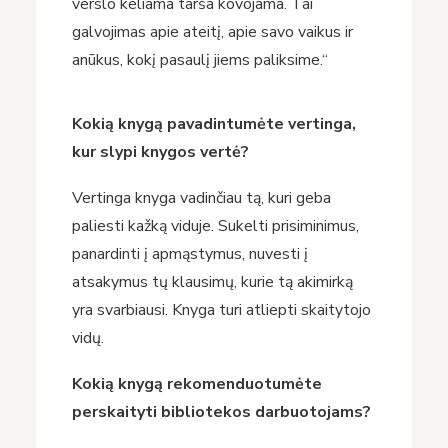
verslo keliama tarša kovojama. Tai
galvojimas apie ateitį, apie savo vaikus ir
anūkus, kokį pasaulį jiems paliksime.“
Kokią knygą pavadintumėte vertinga,
kur slypi knygos vertė?
Vertinga knyga vadinčiau tą, kuri geba
paliesti kažką viduje. Sukelti prisiminimus,
panardinti į apmąstymus, nuvesti į
atsakymus tų klausimų, kurie tą akimirką
yra svarbiausi. Knyga turi atliepti skaitytojo
vidų.
Kokią knygą rekomenduotumėte
perskaityti bibliotekos darbuotojams?