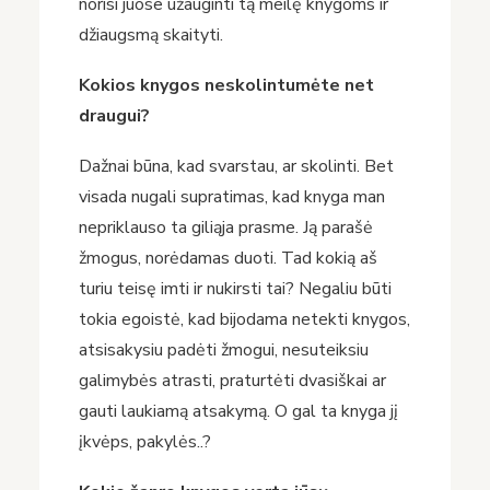
norisi juose užauginti tą meilę knygoms ir
džiaugsmą skaityti.
Kokios knygos neskolintumėte net
draugui?
Dažnai būna, kad svarstau, ar skolinti. Bet
visada nugali supratimas, kad knyga man
nepriklauso ta giliąja prasme. Ją parašė
žmogus, norėdamas duoti. Tad kokią aš
turiu teisę imti ir nukirsti tai? Negaliu būti
tokia egoistė, kad bijodama netekti knygos,
atsisakysiu padėti žmogui, nesuteiksiu
galimybės atrasti, praturtėti dvasiškai ar
gauti laukiamą atsakymą. O gal ta knyga jį
įkvėps, pakylės..?