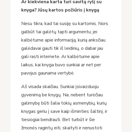
Ar kiekviena karta turi savitą ryšį su
knyga? Jūsų kartos požiūris į knygą
Nesu tikra, kad tai susiję su kartomis. Nors
galbūt tai galėtų tapti argumentu, jei
kalbėtume apie informaciją, kurią anksčiau
galėdavai gauti tik iš leidinių, o dabar jau
gali rasti internete. Ar kalbėtume apie
laikus, kai knyga buvo sunkiai ar net per
pavojus gaunama vertybė.
Aš visada skaičiau. Sunkiai įsivaizduoju
gyvenimą be knygų. Na, nebent turėčiau
galimybę būti šalia tokių asmenybių, kurių
knygas geriu į save kaip išminties šaltinį, ir
tiesiogiai bendrauti. Bet turbūt ir šie
žmonės ragintų eiti, skaityti ir nenustoti