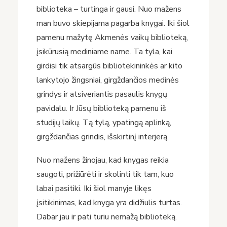
biblioteka – turtinga ir gausi. Nuo mažens
man buvo skiepijama pagarba knygai. Iki šiol
pamenu mažytę Akmenės vaikų biblioteką,
įsikūrusią mediniame name. Ta tyla, kai
girdisi tik atsargūs bibliotekininkės ar kito
lankytojo žingsniai, girgždančios medinės
grindys ir atsiveriantis pasaulis knygų
pavidalu. Ir Jūsų biblioteką pamenu iš
studijų laikų. Tą tylą, ypatingą aplinką,
girgždančias grindis, išskirtinį interjerą.
Nuo mažens žinojau, kad knygas reikia
saugoti, prižiūrėti ir skolinti tik tam, kuo
labai pasitiki. Iki šiol manyje likęs
įsitikinimas, kad knyga yra didžiulis turtas.
Dabar jau ir pati turiu nemažą biblioteką.