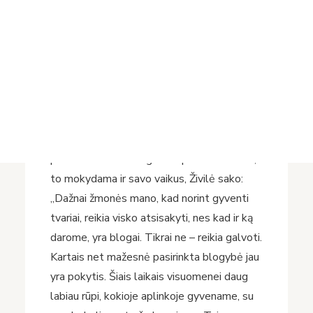
Žurnalistė, komunikacijos specialistė, laidų
Projektai
redaktorė,
Youtube
kanalo „Klodų klodai“
Vykdomi projektai
kūrėja, konsultacijų įmonės „Enough“ verslo
Įvykdyti projektai
partnerė
Živilė Vaškytė-Lubienė
gyvena
Asmens duomenų apsauga
Nuorodos
tuo, kuo domėjosi dar mokykloje, kas jai itin
Bibliotekos istorija
svarbu – tvarumu, ekologija. Gyvenimo
būdu, veikla stengiasi padaryti pasaulį
geresniu, nekenkti kitam žmogui, gamtai,
planetai. Tvirtai žengdama pasirinktu keliu,
to mokydama ir savo vaikus, Živilė sako:
„Dažnai žmonės mano, kad norint gyventi
tvariai, reikia visko atsisakyti, nes kad ir ką
darome, yra blogai. Tikrai ne – reikia galvoti.
Kartais net mažesnė pasirinkta blogybė jau
yra pokytis. Šiais laikais visuomenei daug
labiau rūpi, kokioje aplinkoje gyvename, su