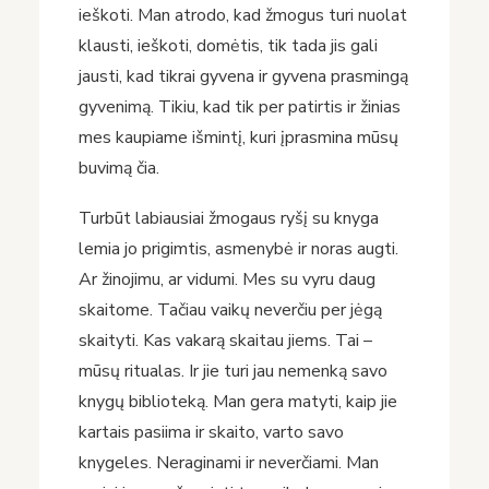
ieškoti. Man atrodo, kad žmogus turi nuolat
klausti, ieškoti, domėtis, tik tada jis gali
jausti, kad tikrai gyvena ir gyvena prasmingą
gyvenimą. Tikiu, kad tik per patirtis ir žinias
mes kaupiame išmintį, kuri įprasmina mūsų
buvimą čia.
Turbūt labiausiai žmogaus ryšį su knyga
lemia jo prigimtis, asmenybė ir noras augti.
Ar žinojimu, ar vidumi. Mes su vyru daug
skaitome. Tačiau vaikų neverčiu per jėgą
skaityti. Kas vakarą skaitau jiems. Tai –
mūsų ritualas. Ir jie turi jau nemenką savo
knygų biblioteką. Man gera matyti, kaip jie
kartais pasiima ir skaito, varto savo
knygeles. Neraginami ir neverčiami. Man