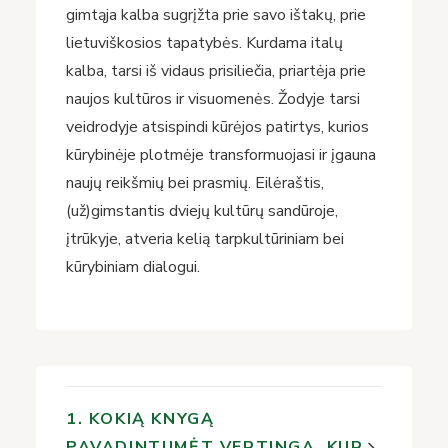
gimtąja kalba sugrįžta prie savo ištakų, prie
lietuviškosios tapatybės. Kurdama italų
kalba, tarsi iš vidaus prisiliečia, priartėja prie
naujos kultūros ir visuomenės. Žodyje tarsi
veidrodyje atsispindi kūrėjos patirtys, kurios
kūrybinėje plotmėje transformuojasi ir įgauna
naujų reikšmių bei prasmių. Eilėraštis,
(už)gimstantis dviejų kultūrų sandūroje,
įtrūkyje, atveria kelią tarpkultūriniam bei
kūrybiniam dialogui.
1. KOKIĄ KNYGĄ
PAVADINTUMĖT VERTINGA, KUR