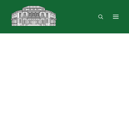
Mus rasite
Renginiai, parodos
Vartotojo registracija
VPN ir bevielis ryšys
Laisvalaikio erdvė
Skulptūra „Žygimantas ir Barbora“
Dokumentų skolinimas
Leidinių paieška ir užsakymas
Išduotis į namus
Skolinimas iš Lietuvos ir užsienio bibliotekų
Bibliometrinės paslaugos
Bibliografinės paslaugos
Dokumentų kopijavimas
Knygrišystės ir restauravimo paslaugos