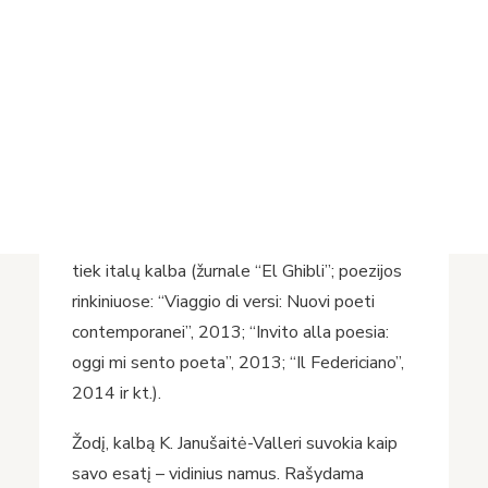
Projektai
Vrublevskių bibliotekoje redaktore, jau 10
Vykdomi projektai
metų gyvena Italijoje ir rašo poeziją lietuvių ir
Įvykdyti projektai
italų kalbomis. Literatūros konkursų tiek
Asmens duomenų apsauga
Lietuvoje, tiek Italijoje dalyvė ir nugalėtoja.
Nuorodos
Jos tekstai buvo publikuoti įvairiuose
Bibliotekos istorija
literatūros žurnaluose ir poetiniuose
rinkiniuose tiek lietuviškai („Literatūra ir
menas“, „Šiaurės Atėnai“, „Nemunas“ ir kt.),
tiek italų kalba (žurnale “El Ghibli”; poezijos
rinkiniuose: “Viaggio di versi: Nuovi poeti
contemporanei”, 2013; “Invito alla poesia:
oggi mi sento poeta”, 2013; “Il Federiciano”,
2014 ir kt.).
Žodį, kalbą K. Janušaitė-Valleri suvokia kaip
savo esatį – vidinius namus. Rašydama