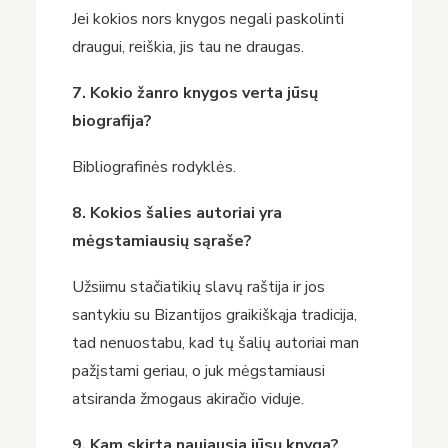
Jei kokios nors knygos negali paskolinti
draugui, reiškia, jis tau ne draugas.
7. Kokio žanro knygos verta jūsų
biografija?
Bibliografinės rodyklės.
8. Kokios šalies autoriai yra
mėgstamiausių sąraše?
Užsiimu stačiatikių slavų raštija ir jos
santykiu su Bizantijos graikiškąja tradicija,
tad nenuostabu, kad tų šalių autoriai man
pažįstami geriau, o juk mėgstamiausi
atsiranda žmogaus akiračio viduje.
9. Kam skirta naujausia jūsų knyga?