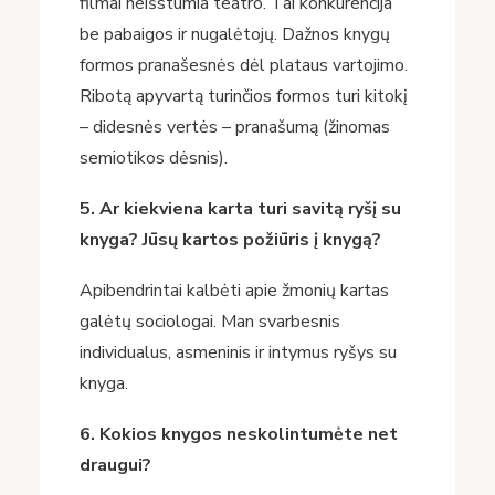
filmai neišstumia teatro. Tai konkurencija
be pabaigos ir nugalėtojų. Dažnos knygų
formos pranašesnės dėl plataus vartojimo.
Ribotą apyvartą turinčios formos turi kitokį
– didesnės vertės – pranašumą (žinomas
semiotikos dėsnis).
5. Ar kiekviena karta turi savitą ryšį su
knyga? Jūsų kartos požiūris į knygą?
Apibendrintai kalbėti apie žmonių kartas
galėtų sociologai. Man svarbesnis
individualus, asmeninis ir intymus ryšys su
knyga.
6. Kokios knygos neskolintumėte net
draugui?