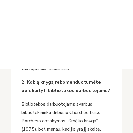
straipsnių ir studijų autorius. Reikšmingiausi
Projektai
jo darbai parašyti iš LDK raštijos bažnytine
Vykdomi projektai
slavų, rusėnų ir kitomis kalbomis.
Įvykdyti projektai
Asmens duomenų apsauga
Nuorodos
1. Kokią knygą pavadintumėte vertinga,
Bibliotekos istorija
kur slypi knygos vertė?
Vertinga knyga ta, kuri suteikia informacijos
tau rūpimais klausimais.
2. Kokią knygą rekomenduotumėte
perskaityti bibliotekos darbuotojams?
Bibliotekos darbuotojams svarbus
bibliotekininku dirbusio Chorchės Luiso
Borcheso apsakymas „Smėlio knyga“
(1975), bet manau, kad jie yra jį skaitę.