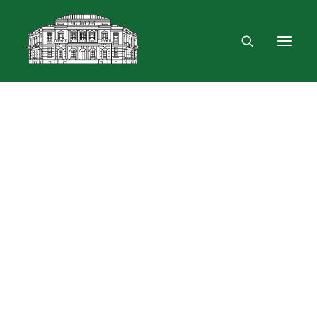
Mus rasite
Renginiai, parodos
Vartotojo registracija
VPN ir bevielis ryšys
Laisvalaikio erdvė
Skulptūra „Žygimantas ir Barbora“
Dokumentų skolinimas
Leidinių paieška ir užsakymas
Išduotis į namus
Skolinimas iš Lietuvos ir užsienio bibliotekų
Bibliometrinės paslaugos
Bibliografinės paslaugos
Dokumentų kopijavimas
Knygrišystės ir restauravimo paslaugos