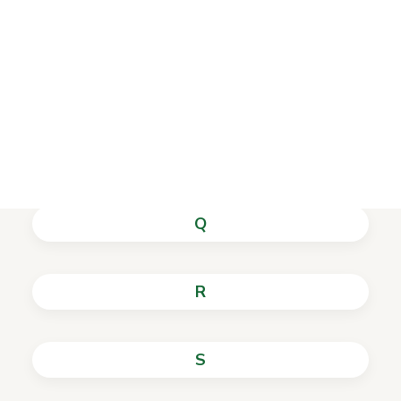
Projektai
N
Vykdomi projektai
Įvykdyti projektai
Asmens duomenų apsauga
O
Nuorodos
Bibliotekos istorija
P
Q
R
S