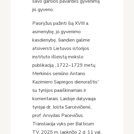
savo garsios pavardės gyvenimą
jis gyveno.
Pasiryžus pažinti šią XVIII a.
asmenybę, jo gyvenimo
kasdienybę, šiandien galime
atsiversti Lietuvos istorijos
instituto išleistą mokslo
publikaciją „1722–1729 metų
Merkinės seniūno Antano
Kazimiero Sapiegos dienoraštis“
su tyrėjos paaiškinamais ir
komentarais. Laidoje dalyvauja
tyrėjai dr. Jolita Sarcevičienė,
prof. Arvydas Pacevičius.
Transliacija vyks per Balticum
TV, 2025 m. lapkričio 2 d. 11 val.