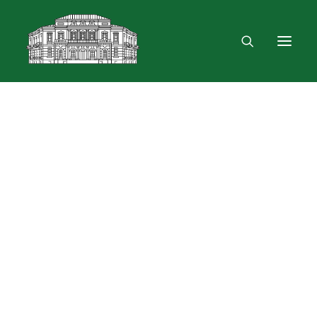
Mus rasite
Renginiai, parodos
Vartotojo registracija
VPN ir bevielis ryšys
Laisvalaikio erdvė
Skulptūra „Žygimantas ir Barbora“
Dokumentų skolinimas
Leidinių paieška ir užsakymas
Išduotis į namus
Skolinimas iš Lietuvos ir užsienio bibliotekų
Bibliometrinės paslaugos
Bibliografinės paslaugos
Dokumentų kopijavimas
Knygrišystės ir restauravimo paslaugos