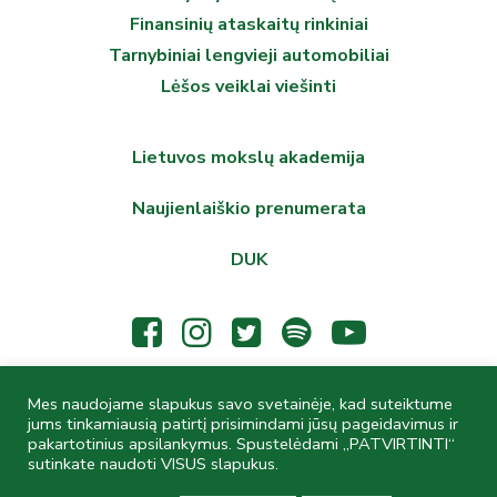
Finansinių ataskaitų rinkiniai
Tarnybiniai lengvieji automobiliai
Lėšos veiklai viešinti
Lietuvos mokslų akademija
Naujienlaiškio prenumerata
DUK
Mes naudojame slapukus savo svetainėje, kad suteiktume
© 2026 Lietuvos mokslų akademijos Vrublevskių biblioteka,
jums tinkamiausią patirtį prisimindami jūsų pageidavimus ir
Žygimantų g. 1, LT-01102 Vilnius, Lietuva, Tel.
(0 5) 262
pakartotinius apsilankymus. Spustelėdami „PATVIRTINTI“
sutinkate naudoti VISUS slapukus.
9537
, El. p.
biblioteka@mab.lt