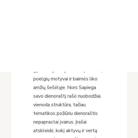
kasdienybės akimirkas. Tačiau
Projektai
skaitant tekstus šią nuostatą
Vykdomi projektai
keitė suvokimas, kad beveik
Įvykdyti projektai
prieš tris šimtus metų gyvenusio
Asmens duomenų apsauga
Nuorodos
didiko dienoraštis labiau primena
Bibliotekos istorija
šių laikų gero vadybininko darbo
užrašus. Didikas negailėjo laiko
aprašydamas savo viešąjį
gyvenimą, bet jo vidinis pasaulis,
poelgių motyvai ir baimės liko
amžių šešėlyje. Nors Sapiega
savo dienoraštį rašė nuobodžiai,
vienoda struktūra, tačiau
tematikos požiūriu dienoraštis
nepaprastai įvairus. Įrašai
atskleidė, kokį aktyvų ir vertą