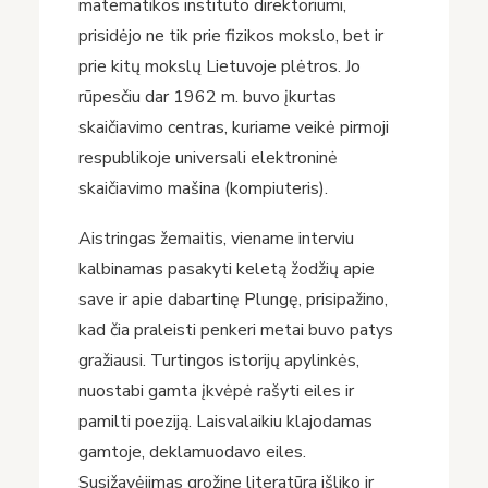
matematikos instituto direktoriumi,
prisidėjo ne tik prie fizikos mokslo, bet ir
prie kitų mokslų Lietuvoje plėtros. Jo
rūpesčiu dar 1962 m. buvo įkurtas
skaičiavimo centras, kuriame veikė pirmoji
respublikoje universali elektroninė
skaičiavimo mašina (kompiuteris).
Aistringas žemaitis, viename interviu
kalbinamas pasakyti keletą žodžių apie
save ir apie dabartinę Plungę, prisipažino,
kad čia praleisti penkeri metai buvo patys
gražiausi. Turtingos istorijų apylinkės,
nuostabi gamta įkvėpė rašyti eiles ir
pamilti poeziją. Laisvalaikiu klajodamas
gamtoje, deklamuodavo eiles.
Susižavėjimas grožine literatūra išliko ir