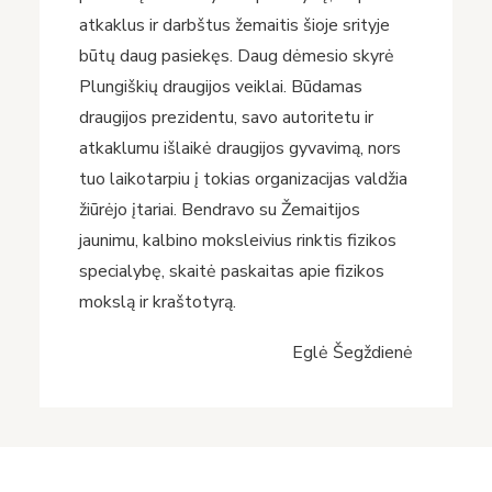
atkaklus ir darbštus žemaitis šioje srityje
būtų daug pasiekęs. Daug dėmesio skyrė
Plungiškių draugijos veiklai. Būdamas
draugijos prezidentu, savo autoritetu ir
atkaklumu išlaikė draugijos gyvavimą, nors
tuo laikotarpiu į tokias organizacijas valdžia
žiūrėjo įtariai. Bendravo su Žemaitijos
jaunimu, kalbino moksleivius rinktis fizikos
specialybę, skaitė paskaitas apie fizikos
mokslą ir kraštotyrą.
Eglė Šegždienė