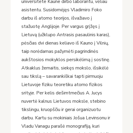
universitete Kaune dirbo laborantu, vėliau
asistentu. Susidomėjęs Vladimiro Foko
darbu iš atomo teorijos, išvažiavo į
stažuotę Anglijoje. Per vargus grįžęs į
Lietuvą (užklupo Antrasis pasaulinis karas),
pėsčias dvi dienas keliavo iš Kauno į Vilnių,
taip norėdamas pažymėti pagrindinės
aukštosios mokyklos persikėlimą į sostinę.
Atkaklus žemaitis, siekęs mokslo, išsikėlė
sau tikslą – savarankiškai tapti pirmuoju
Lietuvoje fiziku teoretiku atomo fizikos
srityje. Per kelis dešimtmečius A. Jucys
nuvertė kalnus Lietuvos moksle, stebino
tikslingu, kruopščiu ir gerai organizuotu
darbu. Kartu su mokiniais Jošua Levinsonu ir
Vladu Vanagu parašė monografiją, kuri