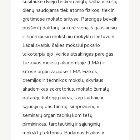
susilaukė dviejų leidimų anglų kalba ir iki šių
dienų naudojama tiek atomo fizikos, tiek ir
gretimose mokslo srityse. Parengęs beveik
pusšimtį daktarų, sukūrė vieną iš gausiausių
ir žinomiausių mokslinių mokyklų Lietuvoje.
Labai svarbiu šalies mokslui pokario
laikotarpiu ėjo įvairias atsakingas pareigas
Lietuvos mokslų akademijoje (LMA) ir
kitose organizacijose: LMA Fizikos,
chemijos ir technikos mokslų skyriaus
akademikas sekretorius, mokslo žurnalų
patarėjų kolegijų narys, tarptautinių ir
sąjunginių pasitarimų, simpoziumų ir
seminarų organizacinių komitetų
pirmininkas, tarptautinių ir sąjunginių
mokyklų lektorius. Būdamas Fizikos ir