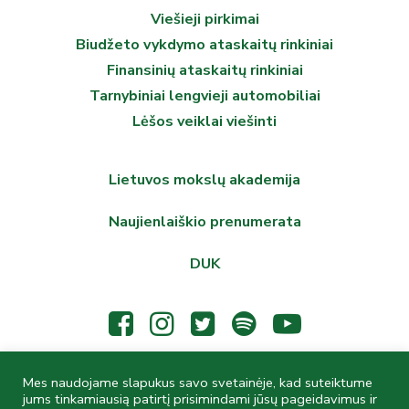
Viešieji pirkimai
Biudžeto vykdymo ataskaitų rinkiniai
Finansinių ataskaitų rinkiniai
Tarnybiniai lengvieji automobiliai
Lėšos veiklai viešinti
Lietuvos mokslų akademija
Naujienlaiškio prenumerata
DUK
Mes naudojame slapukus savo svetainėje, kad suteiktume
© 2026 Lietuvos mokslų akademijos Vrublevskių biblioteka,
jums tinkamiausią patirtį prisimindami jūsų pageidavimus ir