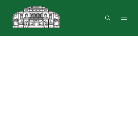
Mus rasite
Renginiai, parodos
Vartotojo registracija
VPN ir bevielis ryšys
Laisvalaikio erdvė
Skulptūra „Žygimantas ir Barbora“
Dokumentų skolinimas
Leidinių paieška ir užsakymas
Išduotis į namus
Skolinimas iš Lietuvos ir užsienio bibliotekų
Bibliometrinės paslaugos
Bibliografinės paslaugos
Dokumentų kopijavimas
Knygrišystės ir restauravimo paslaugos