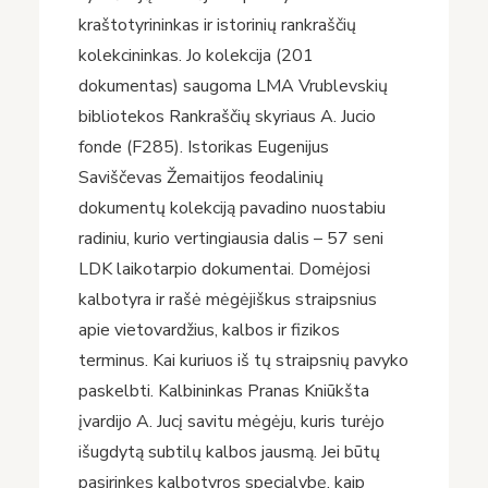
kraštotyrininkas ir istorinių rankraščių
kolekcininkas. Jo kolekcija (201
dokumentas) saugoma LMA Vrublevskių
bibliotekos Rankraščių skyriaus A. Jucio
fonde (F285). Istorikas Eugenijus
Saviščevas Žemaitijos feodalinių
dokumentų kolekciją pavadino nuostabiu
radiniu, kurio vertingiausia dalis – 57 seni
LDK laikotarpio dokumentai. Domėjosi
kalbotyra ir rašė mėgėjiškus straipsnius
apie vietovardžius, kalbos ir fizikos
terminus. Kai kuriuos iš tų straipsnių pavyko
paskelbti. Kalbininkas Pranas Kniūkšta
įvardijo A. Jucį savitu mėgėju, kuris turėjo
išugdytą subtilų kalbos jausmą. Jei būtų
pasirinkęs kalbotyros specialybę, kaip