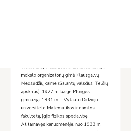
Projektai
žymaus Lietuvos mokslininko ir mokslo
Vykdomi projektai
organizatoriaus akademiko Adolfo Jucio
Įvykdyti projektai
(1904–1974) gimimo metines. Šiai
Asmens duomenų apsauga
sukakčiai skiriama virtuali paroda „
Atomas
Nuorodos
– mano gyvenimas
“. Tai atnaujinta 2014
Bibliotekos istorija
m. paroda.
Vienas iš žymiausių XX a. Lietuvos fizikų ir
mokslo organizatorių gimė Klausgalvų
Medsėdžių kaime (Salantų valsčius, Telšių
apskritis). 1927 m. baigė Plungės
gimnaziją, 1931 m. – Vytauto Didžiojo
universiteto Matematikos ir gamtos
fakultetą, įgijo fizikos specialybę.
Atitarnavęs kariuomenėje, nuo 1933 m.