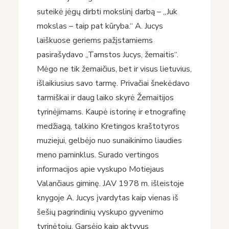
suteikė jėgų dirbti mokslinį darbą – „Juk
mokslas – taip pat kūryba.“ A. Jucys
laiškuose geriems pažįstamiems
pasirašydavo „Tamstos Jucys, žemaitis“.
Mėgo ne tik žemaičius, bet ir visus lietuvius,
išlaikiusius savo tarmę. Privačiai šnekėdavo
tarmiškai ir daug laiko skyrė Žemaitijos
tyrinėjimams. Kaupė istorinę ir etnografinę
medžiagą, talkino Kretingos kraštotyros
muziejui, gelbėjo nuo sunaikinimo liaudies
meno paminklus. Surado vertingos
informacijos apie vyskupo Motiejaus
Valančiaus giminę. JAV 1978 m. išleistoje
knygoje A. Jucys įvardytas kaip vienas iš
šešių pagrindinių vyskupo gyvenimo
tyrinėtojų. Garsėjo kaip aktyvus