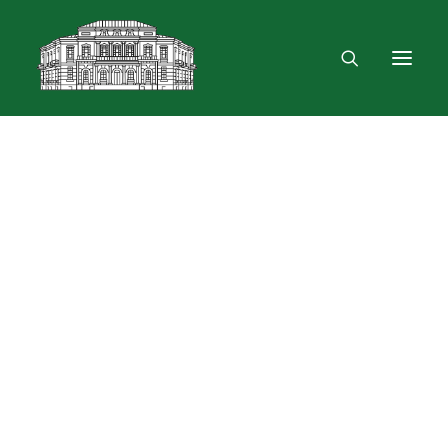
Mus rasite
Renginiai, parodos
Vartotojo registracija
VPN ir bevielis ryšys
Laisvalaikio erdvė
Skulptūra „Žygimantas ir Barbora“
Dokumentų skolinimas
Leidinių paieška ir užsakymas
Išduotis į namus
Skolinimas iš Lietuvos ir užsienio bibliotekų
Bibliometrinės paslaugos
Bibliografinės paslaugos
Dokumentų kopijavimas
Knygrišystės ir restauravimo paslaugos