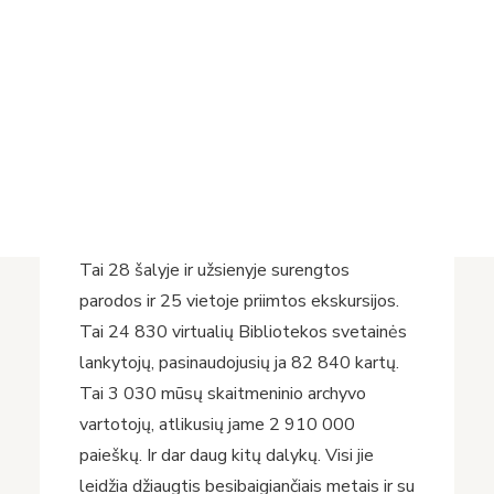
Projektai
veikiantis dalykas, o būtent, pandemija, po
Vykdomi projektai
dešimtmečio atmintyje nebepaliks nė
Įvykdyti projektai
menkiausios žymės. Minėsime kitus dalykus
Asmens duomenų apsauga
‒ juos laikysime svarbiausiais, raiškiausiai
Nuorodos
apibūdinančiais mūsų 2021-uosius. Kas jie?
Bibliotekos istorija
Tai 5 nauji Bibliotekos darbuotojai ir 193
nauji skaitytojai. Tai 9 700 naujų leidinių,
papildžiusių Bibliotekos dokumentų fondą.
Tai 28 šalyje ir užsienyje surengtos
parodos ir 25 vietoje priimtos ekskursijos.
Tai 24 830 virtualių Bibliotekos svetainės
lankytojų, pasinaudojusių ja 82 840 kartų.
Tai 3 030 mūsų skaitmeninio archyvo
vartotojų, atlikusių jame 2 910 000
paieškų. Ir dar daug kitų dalykų. Visi jie
leidžia džiaugtis besibaigiančiais metais ir su