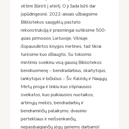
viltimi žiūrėti į ateitį. O ji žada būti dar
įspūdingesnė. 2022-aisiais užbaigsime
Bibliotekos saugyklų pastato
rekonstrukciją ir prasmingai sutiksime 500-
ąsias pirmosios Lietuvoje, Vilniuje,
išspausdintos knygos metines, tad tikrai
turėsime kuo džiaugtis. Su tokiomis
mintimis sveikinu visą gausią Bibliotekos
bendruomenę ‒ bendradarbius, skaitytojus,
lankytojus ir bičiulius ‒ Šv. Kalėdų ir Naujųjų
Metų proga ir linkiu kuo stipriausios
sveikatos, kuo puikiausios nuotaikos,
artimųjų meilės, bendradarbių ir
bendraminčių palaikymo, dvasinio
pertekliaus ir neišsenkančių,
nepasibaigiančių jėgų geriems darbams!