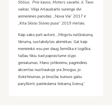
Stilius
,
Prie kavos
,
Moters savaitė
,
Ji
,
Tavo
vaikas
. Vilija Arlauskaitė surengė dvi
asmenines parodas: „Nova Via“ 2017 ir
„Kita Silicio Slėnio pusė“ 2019 metais.
Kaip sako pati autorė, „Mėgstu natūralumą,
tikrumą, sustabdytas akimirkas. Gal kaip
menininkė esu per daug žemiška ir logiška,
tačiau tikiu, kad paprastume slypi
genialumas. Mano įsitikinimu, pagrindinis
akcentas nuotraukoje yra žmogus, jo
išskirtinumas, jo bruožai, kuriuos galiu
paryškinti, parinkdama tinkamą šviesą.“