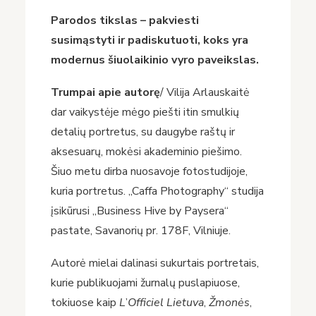
Parodos tikslas
–
pakviesti
susimąstyti ir padiskutuoti, koks yra
modernus šiuolaikinio vyro paveikslas.
Trumpai apie autorę
/ Vilija Arlauskaitė
dar vaikystėje mėgo piešti itin smulkių
detalių portretus, su daugybe raštų ir
aksesuarų, mokėsi akademinio piešimo.
Šiuo metu dirba nuosavoje fotostudijoje,
kuria portretus. „Caffa Photography“ studija
įsikūrusi „Business Hive by Paysera“
pastate, Savanorių pr. 178F, Vilniuje.
Autorė mielai dalinasi sukurtais portretais,
kurie publikuojami žurnalų puslapiuose,
tokiuose kaip
L
’
Officiel Lietuva
,
Žmonės
,