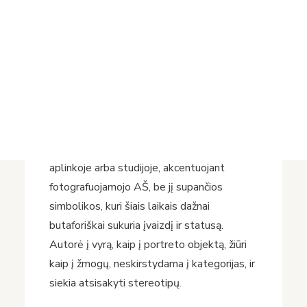
net šių dienų portreto samprata kito. Jame
Projektai
yra daug simbolikos, nuo daiktų iki žvilgsnio
Vykdomi projektai
ar rankos mosto, reiškiančio statusą,
Įvykdyti projektai
pasiekimus ir pagrindinio veikėjo gerovę.
Asmens duomenų apsauga
Pagrindinis, o neretai ir vienintelis veikėjas
Nuorodos
Bibliotekos istorija
buvo vyras.
Autorės kuriamuose portretuose vyras
dažniausiai vaizduojamas natūralioje
aplinkoje arba studijoje, akcentuojant
fotografuojamojo AŠ, be jį supančios
simbolikos, kuri šiais laikais dažnai
butaforiškai sukuria įvaizdį ir statusą.
Autorė į vyrą, kaip į portreto objektą, žiūri
kaip į žmogų, neskirstydama į kategorijas, ir
siekia atsisakyti stereotipų.