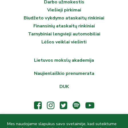
Darbo užmokestis
Viešieji pirkimai
Biudžeto vykdymo ataskaitų rinkiniai
Finansinių ataskaitų rinkiniai
Tarnybiniai lengvieji automobiliai
Lėšos veiklai viešinti
Lietuvos mokslų akademija
Naujienlaiškio prenumerata
DUK
Mes naudojame slapukus savo svetainėje, kad suteiktume
© 2026 Lietuvos mokslų akademijos Vrublevskių biblioteka,