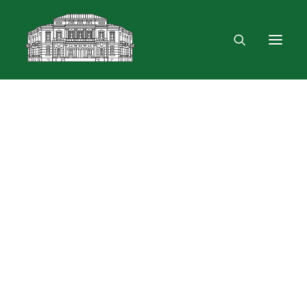
Mus rasite
Renginiai, parodos
Vartotojo registracija
VPN ir bevielis ryšys
Laisvalaikio erdvė
Skulptūra „Žygimantas ir Barbora“
Dokumentų skolinimas
Leidinių paieška ir užsakymas
Išduotis į namus
Skolinimas iš Lietuvos ir užsienio bibliotekų
Bibliometrinės paslaugos
Bibliografinės paslaugos
Dokumentų kopijavimas
Knygrišystės ir restauravimo paslaugos