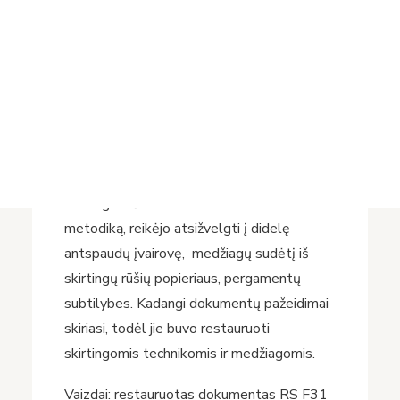
dokumentai.
Projektai
Vykdomi projektai
2022 metais restauratorė Rima Maigienė
Įvykdyti projektai
restauravo dokumentą iš rinkinio „Įvairūs
Asmens duomenų apsauga
Nuorodos
grafo E. Tiškevičiaus asmens diplomai“.
Bibliotekos istorija
Rinkinį sudaro 23 lakštiniai dokumentai.
Dauguma jų didelių formatų, atlikti įvairia
technika, įrašai – skirtingomis kalbomis ir
skirtingu raštu. Pasirenkant restauravimo
metodiką, reikėjo atsižvelgti į didelę
antspaudų įvairovę, medžiagų sudėtį iš
skirtingų rūšių popieriaus, pergamentų
subtilybes. Kadangi dokumentų pažeidimai
skiriasi, todėl jie buvo restauruoti
skirtingomis technikomis ir medžiagomis.
Vaizdai: restauruotas dokumentas RS F31