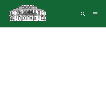
Mus rasite
Renginiai, parodos
Vartotojo registracija
VPN ir bevielis ryšys
Laisvalaikio erdvė
Skulptūra „Žygimantas ir Barbora“
Dokumentų skolinimas
Leidinių paieška ir užsakymas
Išduotis į namus
Skolinimas iš Lietuvos ir užsienio bibliotekų
Bibliometrinės paslaugos
Bibliografinės paslaugos
Dokumentų kopijavimas
Knygrišystės ir restauravimo paslaugos