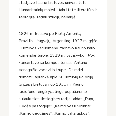
studijavo Kaune Lietuvos universiteto
Humanitarinių mokslų fakultete literatūrą ir
teologiją, tačiau studijų nebaigė.
1926 m. keliavo po Pietų Ameriką –
Braziliją, Urugvajų, Argentiną. 1927 m. grįžo
į Lietuvos kariuomenę, tarnavo Kauno karo
komendantūroje. 1929 m. vėl išvyko į JAV,
koncertavo su kompozitoriaus Antano
Vanagaičio vodevilio trupe „Dzimdzi-
drimdzi“, aplankė apie 50 lietuvių kolonijų.
Grįžęs į Lietuvą, nuo 1930 m. Kauno
radiofone rengė ypatingo populiarumo
sulaukusias tiesiogines radijo laidas „Pupų
Dėdės pastogėje“, „Kaimo vestuvininkai“,
„Kaimo gegužinės“, „Kaimo vakaruškos“,