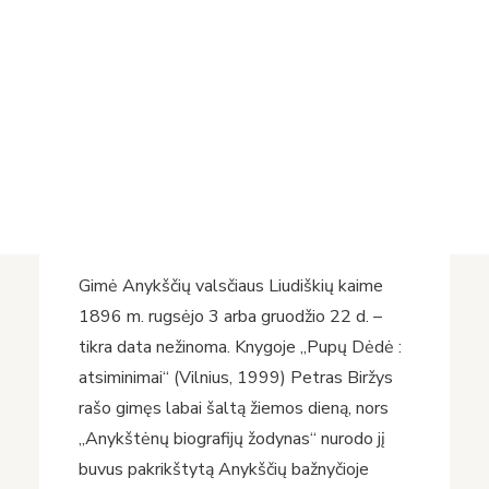
Projektai
Populiarus radijo laidų vedėjas, muzikantas,
Vykdomi projektai
dainininkas, aktorius ir pasakotojas Petras
Įvykdyti projektai
Biržys, kurio šmaikščius kupletus dainavo ir
Asmens duomenų apsauga
mintinai mokėjo dažnas tarpukario Lietuvos
Nuorodos
radijo klausytojas, taip pat buvo Lietuvos
Bibliotekos istorija
karininkas, savanoris, literatas, poetas,
žurnalistas, knygų leidėjas, laikraščių
redaktorius.
Gimė Anykščių valsčiaus Liudiškių kaime
1896 m. rugsėjo 3 arba gruodžio 22 d. –
tikra data nežinoma. Knygoje „Pupų Dėdė :
atsiminimai“ (Vilnius, 1999) Petras Biržys
rašo gimęs labai šaltą žiemos dieną, nors
„Anykštėnų biografijų žodynas“ nurodo jį
buvus pakrikštytą Anykščių bažnyčioje