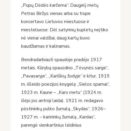
„Pupų Dėdės karčema“. Daugelį metų
Petras Biržys vienas arba su trupe
koncertavo Lietuvos miestuose ir
miesteliuose. Dėl satyrinių kupletų neįtiko
nė vienai valdžiai, daug kartų buvo
baudžiamas ir kalinamas.
Bendradarbiauti spaudoje pradėjo 1917
metais. Kūrybą spausdino „Tėvynės sarge“,
„Pavasaryje“, „Kariškių žodyje“ ir kitur. 1919
m. išleido poezijos knygelę „Sielos sparnai“,
1923 m. Kaune – „Karo metu“ (1924 m.
išėjo jos antroji laida). 1921 m. redagavo
pėstininkų pulko žurnalą „Skydas“, 1926–
1927 m. – karininkų žurnalą „Kardas“,
parengė vienkartinius leidinius