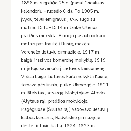
1896 m. rugpjūčio 25 d. (pagal Grigaliaus
kalendorių – rugsėjo 6 d.). Po 1905 m.
įvykių tėvui emigravus į JAV, augo su
motina. 1913–1914 m. lankė Utenos
pradžios mokyklą. Pirmojo pasaulinio karo
metais pasitraukė į Rusiją, mokėsi
Voronežo lietuvių gimnazijoje. 1917 m.
baigė Maskvos komercinę mokyklą. 1919
m. įstojo savanoriu į Lietuvos kariuomenę.
Vėliau baigė Lietuvos karo mokyklą Kaune,
tarnavo pėstininkų pulke Ukmergėje. 1921
m. išleistas į atsargą. Mokytojavo Alovės
(Alytaus raj.) pradžios mokykloje,
Pagėgiuose (Šilutės raj.) vadovavo lietuvių
kalbos kursams, Radviliškio gimnazijoje
dėstė lietuvių kalbą. 1924–1927 m.