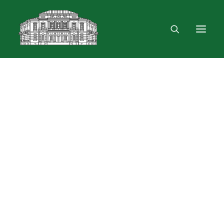
Mus rasite
Renginiai, parodos
Vartotojo registracija
VPN ir bevielis ryšys
Laisvalaikio erdvė
Skulptūra „Žygimantas ir Barbora“
Dokumentų skolinimas
Leidinių paieška ir užsakymas
Išduotis į namus
Skolinimas iš Lietuvos ir užsienio bibliotekų
Bibliometrinės paslaugos
Bibliografinės paslaugos
Dokumentų kopijavimas
Knygrišystės ir restauravimo paslaugos