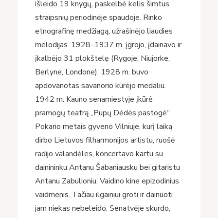
išleido 19 knygų, paskelbė kelis šimtus
straipsnių periodinėje spaudoje. Rinko
etnografinę medžiagą, užrašinėjo liaudies
melodijas. 1928–1937 m. įgrojo, įdainavo ir
įkalbėjo 31 plokštelę (Rygoje, Niujorke,
Berlyne, Londone). 1928 m. buvo
apdovanotas savanorio kūrėjo medaliu.
1942 m. Kauno senamiestyje įkūrė
pramogų teatrą „Pupų Dėdės pastogė“.
Pokario metais gyveno Vilniuje, kurį laiką
dirbo Lietuvos filharmonijos artistu, ruošė
radijo valandėles, koncertavo kartu su
dainininku Antanu Šabaniausku bei gitaristu
Antanu Zabulioniu. Vaidino kine epizodinius
vaidmenis. Tačiau ilgainiui groti ir dainuoti
jam niekas nebeleido. Senatvėje skurdo,