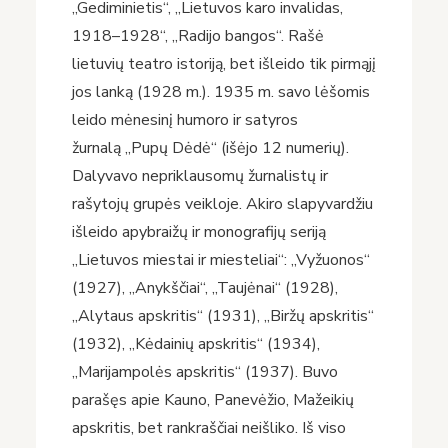
„Gediminietis“, „Lietuvos karo invalidas,
1918–1928“, „Radijo bangos“. Rašė
lietuvių teatro istoriją, bet išleido tik pirmąjį
jos lanką (1928 m.). 1935 m. savo lėšomis
leido mėnesinį humoro ir satyros
žurnalą „Pupų Dėdė“ (išėjo 12 numerių).
Dalyvavo nepriklausomų žurnalistų ir
rašytojų grupės veikloje. Akiro slapyvardžiu
išleido apybraižų ir monografijų seriją
„Lietuvos miestai ir miesteliai“: „Vyžuonos“
(1927), „Anykščiai“, „Taujėnai“ (1928),
„Alytaus apskritis“ (1931), „Biržų apskritis“
(1932), „Kėdainių apskritis“ (1934),
„Marijampolės apskritis“ (1937). Buvo
parašęs apie Kauno, Panevėžio, Mažeikių
apskritis, bet rankraščiai neišliko. Iš viso