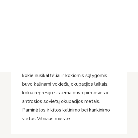
Tomkiewicz, Monika.
Więzienie na
Projektai
Lukiszkach w Wilnie 1939–1953
.
Vykdomi projektai
Warszawa: Instytut Pamięci Narodowej,
Įvykdyti projektai
2018. 437 p.
Asmens duomenų apsauga
Nuorodos
Lukiškių kalėjimas prie visų valdžių buvo
Bibliotekos istorija
kalėjimas. Autorė ištyrė daug Lietuvos,
Vokietijos, Lenkijos archyvų dokumentų ir
spausdintų šaltinių. Knygoje aprašoma,
kokie nusikaltėliai ir kokiomis sąlygomis
buvo kalinami vokiečių okupacijos laikais,
kokia represijų sistema buvo pirmosios ir
antrosios sovietų okupacijos metais.
Paminėtos ir kitos kalinimo bei kankinimo
vietos Vilniaus mieste.