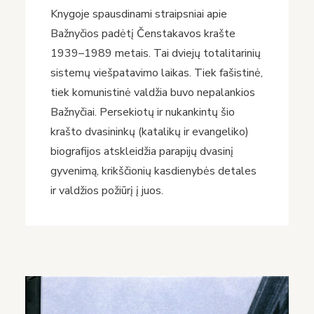
Knygoje spausdinami straipsniai apie
Bažnyčios padėtį Čenstakavos krašte
1939–1989 metais. Tai dviejų totalitarinių
sistemų viešpatavimo laikas. Tiek fašistinė,
tiek komunistinė valdžia buvo nepalankios
Bažnyčiai. Persekiotų ir nukankintų šio
krašto dvasininkų (katalikų ir evangeliko)
biografijos atskleidžia parapijų dvasinį
gyvenimą, krikščionių kasdienybės detales
ir valdžios požiūrį į juos.