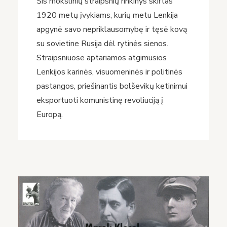
Šis mokslinių straipsnių rinkinys skirtas
1920 metų įvykiams, kurių metu Lenkija
apgynė savo nepriklausomybę ir tęsė kovą
su sovietine Rusija dėl rytinės sienos.
Straipsniuose aptariamos atgimusios
Lenkijos karinės, visuomeninės ir politinės
pastangos, priešinantis bolševikų ketinimui
eksportuoti komunistinę revoliuciją į
Europą.