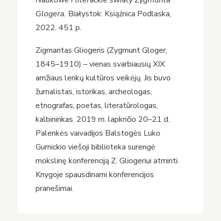
Naukowe i literackie
światy Zygmunta
Glogera.
Białystok: Książnica Podlaska,
2022. 451 p.
Zigmantas Gliogeris (Zygmunt Gloger,
1845–1910) – vienas svarbiausių XIX
amžiaus lenkų kultūros veikėjų. Jis buvo
žurnalistas, istorikas, archeologas,
etnografas, poetas, literatūrologas,
kalbininkas. 2019 m. lapkričio 20–21 d.
Palenkės vaivadijos Balstogės Luko
Gurnickio viešoji biblioteka surengė
mokslinę konferenciją Z. Gliogeriui atminti.
Knygoje spausdinami konferencijos
pranešimai.