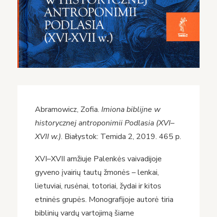
Abramowicz, Zofia.
Imiona biblijne w
historycznej antroponimii Podlasia (XVI–
XVII w.)
. Białystok: Temida 2, 2019. 465 p.
XVI–XVII amžiuje Palenkės vaivadijoje
gyveno įvairių tautų žmonės – lenkai,
lietuviai, rusėnai, totoriai, žydai ir kitos
etninės grupės. Monografijoje autorė tiria
biblinių vardų vartojimą šiame