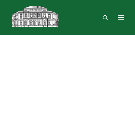
Mus rasite
Renginiai, parodos
Vartotojo registracija
VPN ir bevielis ryšys
Laisvalaikio erdvė
Skulptūra „Žygimantas ir Barbora“
Dokumentų skolinimas
Leidinių paieška ir užsakymas
Išduotis į namus
Skolinimas iš Lietuvos ir užsienio bibliotekų
Bibliometrinės paslaugos
Bibliografinės paslaugos
Dokumentų kopijavimas
Knygrišystės ir restauravimo paslaugos