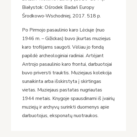
Białystok: Ośrodek Badań Europy
Środkowo-Wschodniej, 2017. 518 p.
Po Pirmojo pasaulinio karo Lėciuje (nuo
1946 m. – Gižickas) buvo įkurtas muziejus
karo trofėjams saugoti. Vėliau jo fondą
papildė archeologiniai radiniai. Artėjant
Antrojo pasaulinio karo frontui, darbuotojai
buvo priversti trauktis. Muziejaus kolekcija
sunaikinta arba išskirstyta į skirtingas
vietas. Muziejaus pastatas nugriautas
1944 metais. Knygoje spausdinami iš įvairių
muziejų ir archyvų surinkti duomenys apie
darbuotojus, eksponatų nuotraukos.