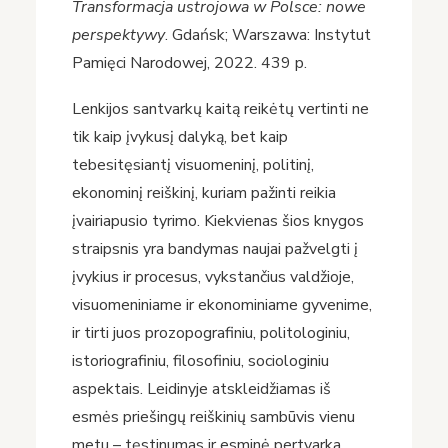
Transformacja ustrojowa w Polsce: nowe
perspektywy
. Gdańsk; Warszawa: Instytut
Pamięci Narodowej, 2022. 439 p.
Lenkijos santvarkų kaitą reikėtų vertinti ne
tik kaip įvykusį dalyką, bet kaip
tebesitęsiantį visuomeninį, politinį,
ekonominį reiškinį, kuriam pažinti reikia
įvairiapusio tyrimo. Kiekvienas šios knygos
straipsnis yra bandymas naujai pažvelgti į
įvykius ir procesus, vykstančius valdžioje,
visuomeniniame ir ekonominiame gyvenime,
ir tirti juos prozopografiniu, politologiniu,
istoriografiniu, filosofiniu, sociologiniu
aspektais. Leidinyje atskleidžiamas iš
esmės priešingų reiškinių sambūvis vienu
metu – tęstinumas ir esminė pertvarka,