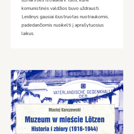
užmaršties ištraukia ir tuos, kurie
komunistinės valdžios buvo uždrausti.
Leidinys gausiai iliustruotas nuotraukomis,
padedančiomis nusikelti į aprašytuosius
laikus.