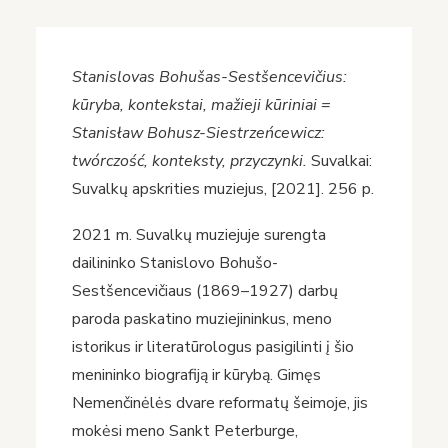
Stanislovas Bohušas-Sestšencevičius:
kūryba, kontekstai, mažieji kūriniai =
Stanisław Bohusz-Siestrzeńcewicz:
twórczość, konteksty, przyczynki.
Suvalkai:
Suvalkų apskrities muziejus, [2021]. 256 p.
2021 m. Suvalkų muziejuje surengta
dailininko Stanislovo Bohušo-
Sestšencevičiaus (1869–1927) darbų
paroda paskatino muziejininkus, meno
istorikus ir literatūrologus pasigilinti į šio
menininko biografiją ir kūrybą. Gimęs
Nemenčinėlės dvare reformatų šeimoje, jis
mokėsi meno Sankt Peterburge,