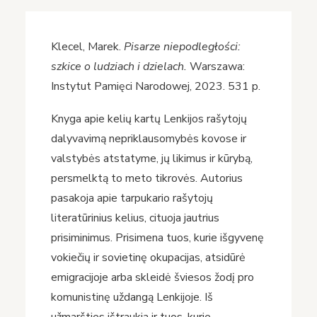
Klecel, Marek.
Pisarze niepodległości:
szkice o ludziach i dzielach.
Warszawa:
Instytut Pamięci Narodowej, 2023. 531 p.
Knyga apie kelių kartų Lenkijos rašytojų
dalyvavimą nepriklausomybės kovose ir
valstybės atstatyme, jų likimus ir kūrybą,
persmelktą to meto tikrovės. Autorius
pasakoja apie tarpukario rašytojų
literatūrinius kelius, cituoja jautrius
prisiminimus. Prisimena tuos, kurie išgyvenę
vokiečių ir sovietinę okupacijas, atsidūrė
emigracijoje arba skleidė šviesos žodį pro
komunistinę uždangą Lenkijoje. Iš