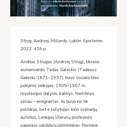
Strug, Andrzej.
Miliardy
. Lublin: Episteme,
2022. 416 p.
Andrius Strugas (Andrzej Strug), tikrasis
asmenvardis Tadas Galeckis (Tadeusz
Gałecki, 1871–1937), buvo socialistinio
judėjimo veikėjas, 1905–1907 m.
revoliucijos dalyvis, kalinys, tremtinys,
vėliau – emigrantas. Jis buvo ne tik
politikas, bet ir rašytojas, kino scenarijų
autorius, Lenkijos literatų profesinės
sąjungos valdybos pirmininkas. Romane