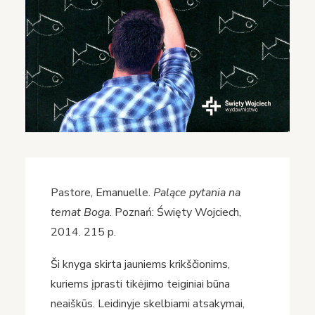
Pastore, Emanuelle.
Palące pytania na
temat Boga
. Poznań: Święty Wojciech,
2014. 215 p.
Ši knyga skirta jauniems krikščionims,
kuriems įprasti tikėjimo teiginiai būna
neaiškūs. Leidinyje skelbiami atsakymai,