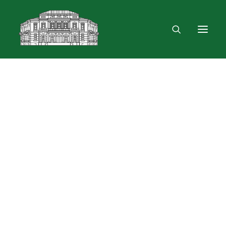
Mus rasite
Renginiai, parodos
Vartotojo registracija
VPN ir bevielis ryšys
Laisvalaikio erdvė
Skulptūra „Žygimantas ir Barbora“
Dokumentų skolinimas
Leidinių paieška ir užsakymas
Išduotis į namus
Skolinimas iš Lietuvos ir užsienio bibliotekų
Bibliometrinės paslaugos
Bibliografinės paslaugos
Dokumentų kopijavimas
Knygrišystės ir restauravimo paslaugos