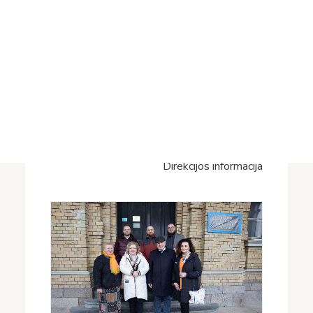
Projektai
aukščiausias Lukašo Gurnickio bibliotekos
Vykdomi projektai
Sidabrinės Rožės apdovanojimas paskirtas
Įvykdyti projektai
LMA Vrublevskių bibliotekai, ir pakvietė į jo
Asmens duomenų apsauga
įteikimo iškilmę Balstogėje gegužės 9 d.
Nuorodos
Nuoširdžiai dėkojame lenkų kolegoms už
Bibliotekos istorija
aukštą Bibliotekos darbo įvertinimą! Vikos
Petrikaitės nuotraukos.
Direkcijos informacija