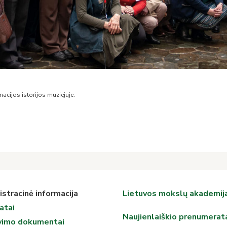
macijos istorijos muziejuje.
stracinė informacija
Lietuvos mokslų akademij
atai
Naujienlaiškio prenumerat
vimo dokumentai