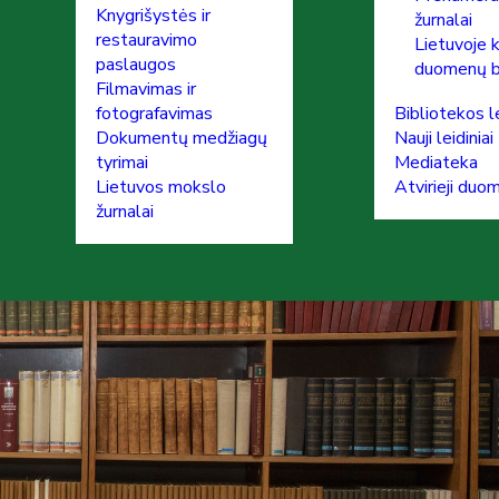
Knygrišystės ir
žurnalai
restauravimo
Lietuvoje 
paslaugos
duomenų 
Filmavimas ir
fotografavimas
Bibliotekos le
Dokumentų medžiagų
Nauji leidiniai
tyrimai
Mediateka
Lietuvos mokslo
Atvirieji duo
žurnalai