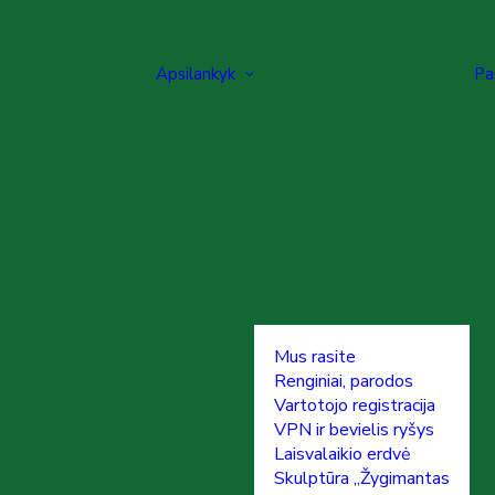
Apsilankyk
Pa
Mus rasite
Renginiai, parodos
Vartotojo registracija
VPN ir bevielis ryšys
Laisvalaikio erdvė
Skulptūra „Žygimantas