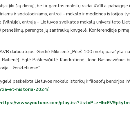
fijai (iki šių dienų), bet ir gamtos mokslų raidai XVIII a. pabaigoje 
finiams ir sociologiniams, antroji – mokslo ir medicinos istorijos t
 (Vilniuje), antrąją – Lietuvos sveikatos mokslų universiteto Liet
 pranešimų, parengta jų santraukų knygelė. Konferencijoje pirmą
MAVB darbuotojos: Giedrė Miknienė „Prieš 100 metų parašyta: naci
. Railienė), Eglė Paškevičiūtė-Kundrotienė „Jono Basanavičiaus bibl
orija… ženkleliuose“.
ygelė paskelbta Lietuvos mokslo istorikų ir filosofų bendrijos in
ntia-et-historia-2024/
.
https://www.youtube.com/playlist?list=PLzHbcEV9pty