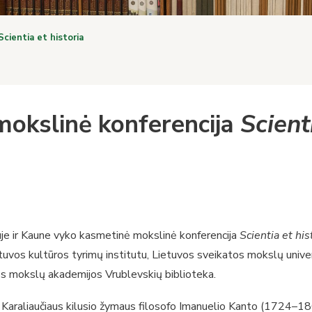
cientia et historia
okslinė konferencija
Scient
je ir Kaune vyko kasmetinė mokslinė konferencija
Scientia et his
Lietuvos kultūros tyrimų institutu, Lietuvos sveikatos mokslų univ
uvos mokslų akademijos Vrublevskių biblioteka.
iš Karaliaučiaus kilusio žymaus filosofo Imanuelio Kanto (1724–1