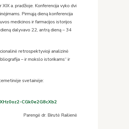
ir XIX a. pradžioje. Konferencija vyko dvi
yrinėjimams. Pirmąją dieną konferencija
uvos medicinos ir farmacijos istorijos
 dieną dalyvavo 22, antrą dieną – 34
onalinė retrospektyvioji analizinė
iografija – ir mokslo istorikams“ ir
ternetinėje svetainėje:
tmXHz0oz2-CGk0e2G8cXb2
Parengė dr. Birutė Railienė