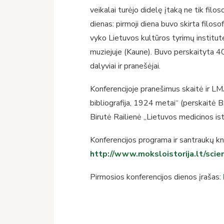
veikalai turėjo didelę įtaką ne tik filoso
dienas: pirmoji diena buvo skirta filoso
vyko Lietuvos kultūros tyrimų institute
muziejuje (Kaune). Buvo perskaityta 40
dalyviai ir pranešėjai.
Konferencijoje pranešimus skaitė ir L
bibliografija, 1924 metai“ (perskaitė B
Birutė Railienė „Lietuvos medicinos ist
Konferencijos programa ir santraukų kn
http://www.moksloistorija.lt/scie
Pirmosios konferencijos dienos įrašas: