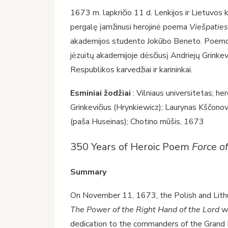
1673 m. lapkričio 11 d. Lenkijos ir Lietuvos
pergalę įamžinusi herojinė poema
Viešpaties
akademijos studento Jokūbo Beneto. Poemos au
jėzuitų akademijoje dėsčiusį Andriejų Grinke
Respublikos karvedžiai ir karininkai.
Esminiai žodžiai
: Vilniaus universitetas; h
Grinkevičius (Hrynkiewicz); Laurynas Kščono
(paša Huseinas); Chotino mūšis, 1673
350 Years of Heroic Poem
Force o
Summary
On November 11, 1673, the Polish and Lithu
The
Power of the Right Hand of the Lord
w
dedication to the commanders of the Grand 