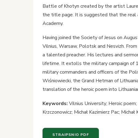
Battle of Khotyn created by the artist Lau
the title page. It is suggested that the real
Academy.
Having joined the Society of Jesus on August 
Vilnius, Warsaw, Polotsk and Nesvizh. From 
a talented preacher. His lectures and sermo
lifetime. It extolls the military campaign 
military commanders and officers of the Po
Wiśniowiecki, the Grand Hetman of Lithuania 
translation of the heroic poem into Lithuani
Keywords:
Vilnius University; Heroic poem
Krzczonowicz; Michał Kazimierz Pac; Michał 
STRAIPSNIO PDF