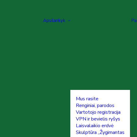
Apsilankyk
Pa
Mus rasite
Renginiai, parodos
Vartotojo registracija
VPN ir bevielis ryšys
Laisvalaikio erdvė
Skulptūra „Žygimantas