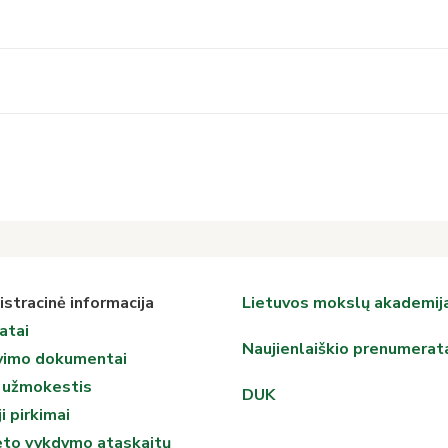
stracinė informacija
Lietuvos mokslų akademij
atai
Naujienlaiškio prenumerat
vimo dokumentai
 užmokestis
DUK
i pirkimai
eto vykdymo ataskaitų