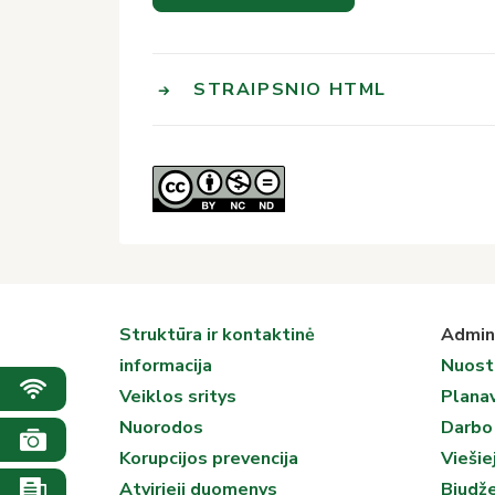
STRAIPSNIO HTML
Struktūra ir kontaktinė
Admini
informacija
Nuost
Veiklos sritys
Plana
Nuorodos
Darbo
Korupcijos prevencija
Viešiej
Atvirieji duomenys
Biudž