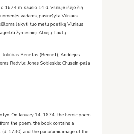
 1674 m. sausio 14 d. Vilniuje išėjo šią
ariuomenės vadams, pasirašyta Vilniaus
iūloma laikyti tuo metu poetiką Vilniaus
pagerbti žymesnieji Abiejų Tautų
ė); Jokūbas Benetas (Bennet); Andriejus
eras Radvila; Jonas Sobieskis; Chusein-paša
otyn. On January 14, 1674, the heroic poem
t from the poem, the book contains a
 (d. 1730) and the panoramic image of the