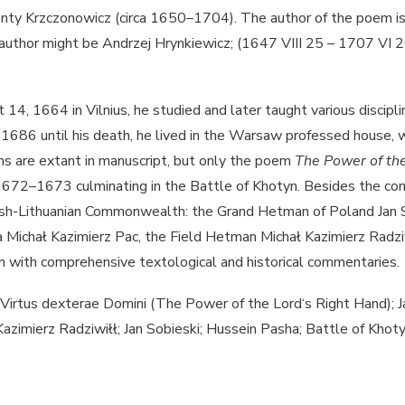
renty Krzczonowicz (circa 1650–1704). The author of the poem i
 author might be Andrzej Hrynkiewicz; (1647 VIII 25 – 1707 VI 20)
14, 1664 in Vilnius, he studied and later taught various disciplin
1686 until his death, he lived in the Warsaw professed house, 
ns are extant in manuscript, but only the poem
The
Power of th
of 1672–1673 culminating in the Battle of Khotyn. Besides the 
lish-Lithuanian Commonwealth: the Grand Hetman of Poland Jan S
Michał Kazimierz Pac, the Field Hetman Michał Kazimierz Radziwił
an with comprehensive textological and historical commentaries.
; Virtus dexterae Domini (The Power of the Lord‘s Right Hand); 
Kazimierz Radziwiłł; Jan Sobieski; Hussein Pasha; Battle of Khot