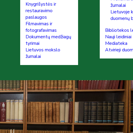
Knygrišystės ir
žurnalai
restauravimo
Lietuvoje 
paslaugos
duomenų 
Filmavimas ir
fotografavimas
Bibliotekos le
Dokumentų medžiagų
Nauji leidiniai
tyrimai
Mediateka
Lietuvos mokslo
Atvirieji duo
žurnalai