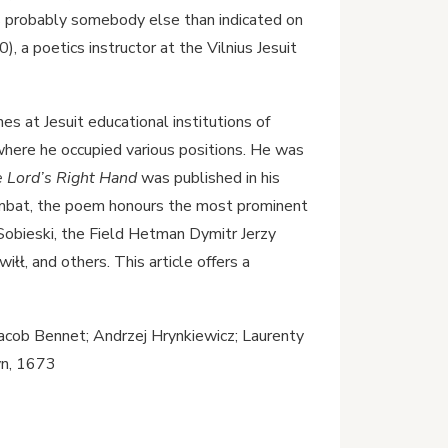
s probably somebody else than indicated on
, a poetics instructor at the Vilnius Jesuit
es at Jesuit educational institutions of
where he occupied various positions. He was
e Lord’s Right Hand
was published in his
combat, the poem honours the most prominent
obieski, the Field Hetman Dymitr Jerzy
ł, and others. This article offers a
Jacob Bennet; Andrzej Hrynkiewicz; Laurenty
yn, 1673