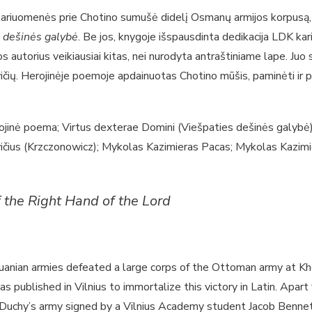
 kariuomenės prie Chotino sumušė didelį Osmanų armijos korpusą, o
 dešinės galybė
. Be jos, knygoje išspausdinta dedikacija LDK k
torius veikiausiai kitas, nei nurodyta antraštiniame lape. Juo s
vičių. Herojinėje poemoje apdainuotas Chotino mūšis, paminėti ir 
erojinė poema; Virtus dexterae Domini (Viešpaties dešinės galyb
vičius (Krzczonowicz); Mykolas Kazimieras Pacas; Mykolas Kazimi
f the Right Hand of the Lord
anian armies defeated a large corps of the Ottoman army at Kh
as published in Vilnius to immortalize this victory in Latin. Apar
Duchy’s army signed by a Vilnius Academy student Jacob Bennet